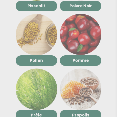
Pissenlit
Poivre Noir
Pollen
Pomme
Prêle
Propolis