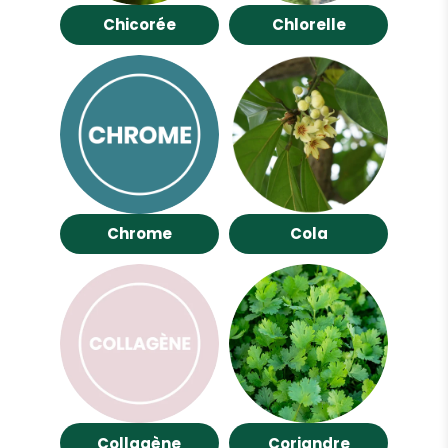
Chicorée
Chlorelle
Chrome
Cola
Collagène
Coriandre