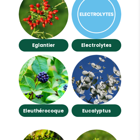
Eglantier
Electrolytes
Eleuthérocoque
Eucalyptus