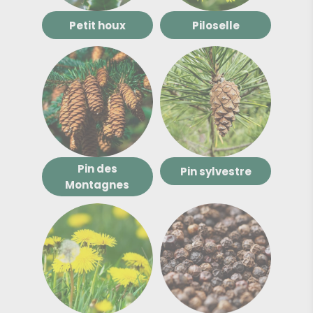
Petit houx
Piloselle
Pin des
Pin sylvestre
Montagnes