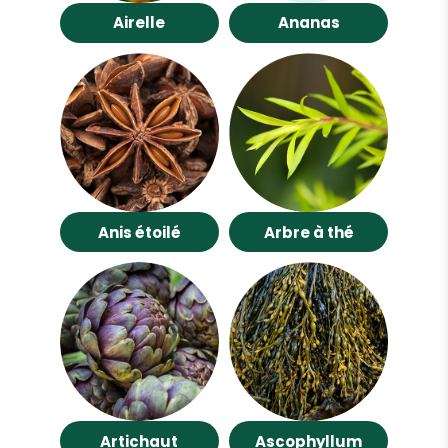
Airelle
Ananas
Anis étoilé
Arbre à thé
Artichaut
Ascophyllum