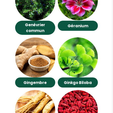
Genévrier
Géranium
commun
Gingembre
Ginkgo Biloba