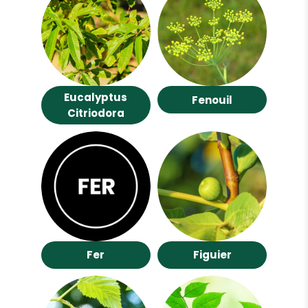
Eucalyptus
Fenouil
Citriodora
Fer
Figuier