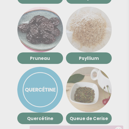
Pruneau
Psyllium
Quercétine
Queue de Cerise