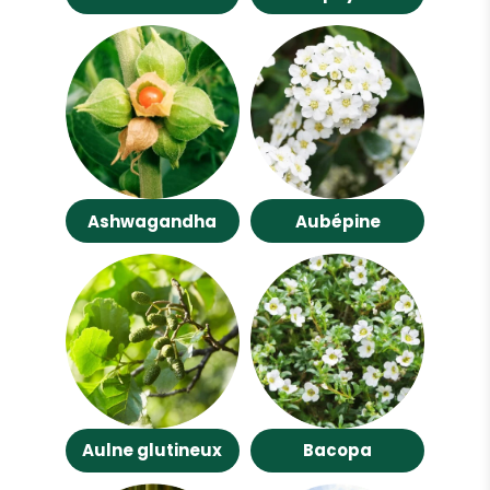
Ashwagandha
Aubépine
Aulne glutineux
Bacopa