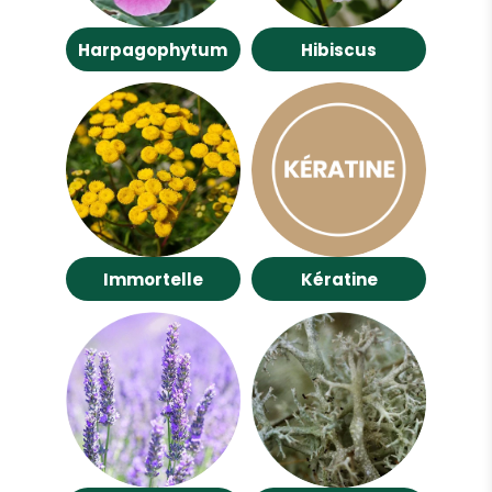
Harpagophytum
Hibiscus
Immortelle
Kératine