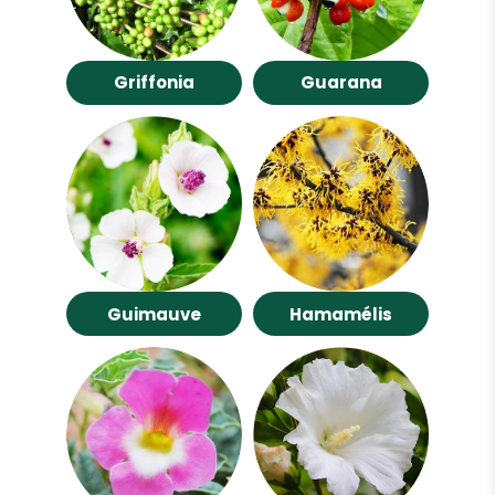
Griffonia
Guarana
Guimauve
Hamamélis