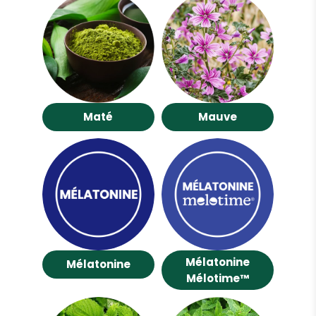
Maté
Mauve
Mélatonine
Mélatonine
Mélotime™