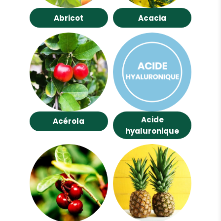
Abricot
Acacia
Acide
Acérola
hyaluronique