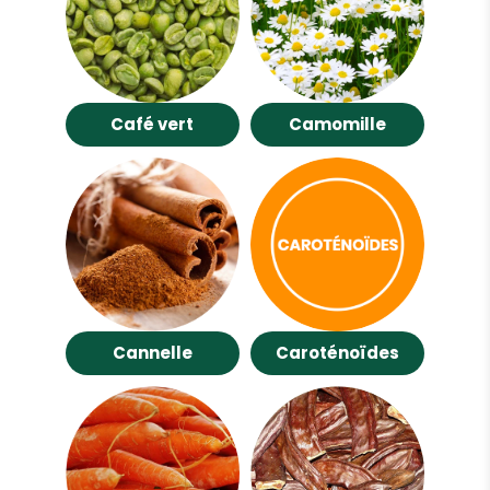
Café vert
Camomille
Cannelle
Caroténoïdes