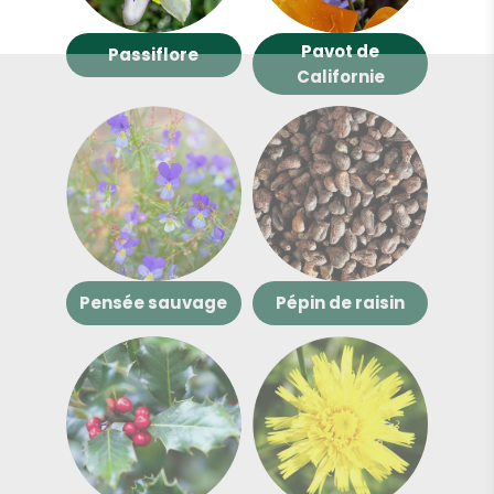
Pavot de
Passiflore
Californie
Pensée sauvage
Pépin de raisin