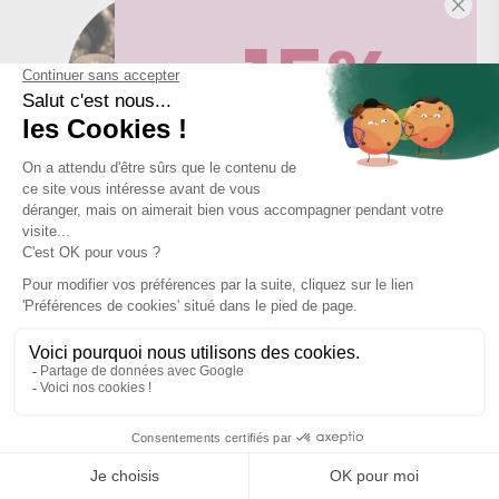
-15%
Sur votre première commande,
en ce
Radis noir
Raisin
moment
! Désinscription en 1 clic, à
tout moment.
Obtenir -15%
Ravintsara
Réglisse
En vous abonnant, vous acceptez de recevoir des communications
marketing de notre part. Pour vous désinscrire, cliquez sur le lien de
désinscription en bas de nos e-mails.