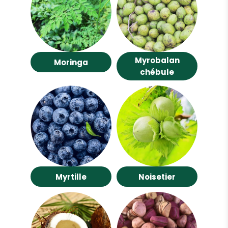
Myrobalan
Moringa
chébule
Myrtille
Noisetier