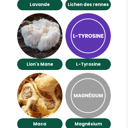
Lavande
Lichen des rennes
Lion's Mane
L-Tyrosine
Maca
Magnésium