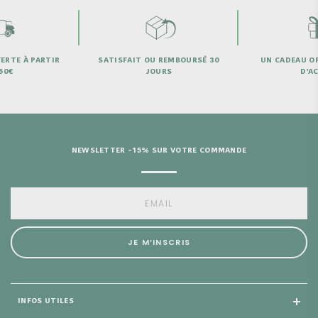
U REMBOURSÉ 30
UN CADEAU OFFERT DÈS 69€
BESOIN
OURS
D'ACHAT
NEWSLETTER -15% SUR VOTRE COMMANDE
JE M’INSCRIS
INFOS UTILES