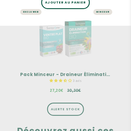
AJOUTER AU PANIER
EXCLU WEB
MINCEUR
MINCEUR
Pack Minceur - Draineur
Élimination / Ventre plat
Un duo complémentaire qui favorise la perte de
poids
Draineur élimination Bio : Fortement dosé en
Reine des près Bio : 2000 mg
Ventre plat Bio : Pour une double action ciblée
spéciale ventre plat
30,30€
Pack Minceur - Draineur Élimination / Ventre plat
3 avis
27,20€
30,30€
ALERTE STOCK
Découvrez aussi ces