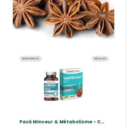
NOUVEAUTÉ
GÉLULES
Pack Minceur & Métabolisme -
Chrome + Ventre Plat
Un duo complémentaire
Maintien d'une glycémie normale
Réduit les ballonnements, Brûle les graisses
abdominales
27,80€
Pack Minceur & Métabolisme - Chrome + Ventre Plat