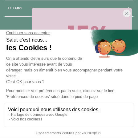
LE LABO
-15%
25 rue du Général Foy
75 008 Paris
Sur votre première commande,
en ce
moment
! Désinscription en 1 clic, à
tout moment.
NOUS CONTACTER
Pour toute question, contactez nous (réponse sous 24h du lundi au
vendredi de 9h à 18h) :
Obtenir -15%
hello@santarome.fr
WhatsApp +33 6 51 77 48 87
et
(message)
En vous abonnant, vous acceptez de recevoir des communications
marketing de notre part. Pour vous désinscrire, cliquez sur le lien de