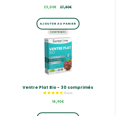
25,00€
27,80€
AJOUTER AU PANIER
COMPRIMÉS
MINCEUR
Ventre Plat Bio - 30 comprimés
Pour une double action ciblée spéciale ventre
plat
Réduit les ballonements
Brûle les graisses abdominales
Ventre Plat Bio - 30 comprimés
15 avis
14,90€