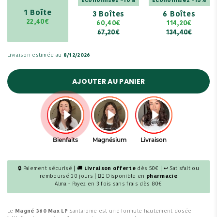
1 Boîte
3 Boîtes
6 Boîtes
22,40€
60,40€
114,20€
67,20€
134,40€
Livraison estimée au
8/12/2026
AJOUTER AU PANIER
🔒 Paiement sécurisé | 🚚
Livraison offerte
dès 50€ | ↩ Satisfait ou
remboursé 30 jours | 👩‍⚕️ Disponible en
pharmacie
Alma - Payez en 3 fois sans frais dès 80€
Le
Magné 360 Max LP
Santarome est une formule hautement dosée