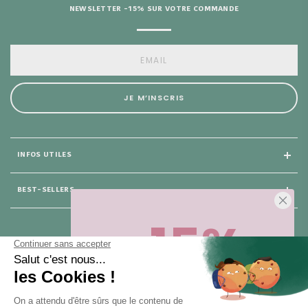
NEWSLETTER -15% SUR VOTRE COMMANDE
JE M’INSCRIS
INFOS UTILES
BEST-SELLERS
-15%
25 rue du Général Foy
75 008 Paris
Sur votre première commande,
en ce