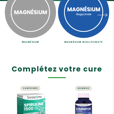
MAGNÉSIUM
MAGNÉSIUM BISGLYCINATE
Complétez votre cure
COMPRIMÉS
GUMMIES
ÉNERGIE ET VITALITÉ
SOMMEIL
Spiruline Bio - 60
Somnifor 4
comprimés
Actions - 30
Gummies avec
Tonus