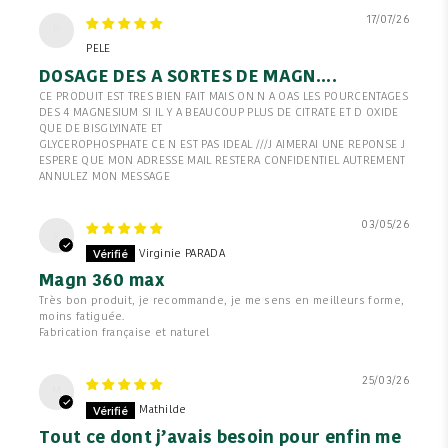
17/07/26
P
PELE
DOSAGE DES A SORTES DE MAGN....
CE PRODUIT EST TRES BIEN FAIT MAIS ON N A OAS LES POURCENTAGES
DES 4 MAGNESIUM SI IL Y A BEAUCOUP PLUS DE CITRATE ET D OXIDE
QUE DE BISGLYINATE ET
GLYCEROPHOSPHATE CE N EST PAS IDEAL ///J AIMERAI UNE REPONSE J
ESPERE QUE MON ADRESSE MAIL RESTERA CONFIDENTIEL AUTREMENT
ANNULEZ MON MESSAGE
03/05/26
V
Virginie PARADA
Magn 360 max
Très bon produit, je recommande, je me sens en meilleurs forme,
moins fatiguée.
Fabrication française et naturel
25/03/26
M
Mathilde
Tout ce dont j’avais besoin pour enfin me