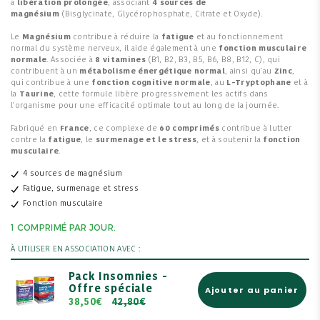
à
libération prolongée
, associant
4 sources de
magnésium
(Bisglycinate, Glycérophosphate, Citrate et Oxyde).
Le
Magnésium
contribue à réduire la
fatigue
et au fonctionnement
normal du système nerveux, il aide également à une
fonction musculaire
normale
. Associée à
8 vitamines
(B1, B2, B3, B5, B6, B8, B12, C), qui
contribuent à un
métabolisme énergétique normal
, ainsi qu'au
Zinc
,
qui contribue à une
fonction cognitive normale
, au
L-Tryptophane
et à
la
Taurine
, cette formule libère progressivement les actifs dans
l'organisme pour une efficacité optimale tout au long de la journée.
Fabriqué en
France
, ce complexe de
6
0 comprimés
contribue à lutter
contre la
fatigue
, le
surmenage et le stress
, et à soutenir la
fonction
musculaire
.
4 sources de magnésium
Fatigue, surmenage et stress
Fonction musculaire
1 COMPRIMÉ PAR JOUR.
À UTILISER EN ASSOCIATION AVEC :
Pack Insomnies -
Offre spéciale
Ajouter au panier
38,50€
42,80€