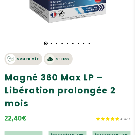
COMPRIMÉS
STRESS
Magné 360 Max LP –
Libération prolongée 2
mois
22,40€
41 avis
Économisez -10%
Économisez -15%