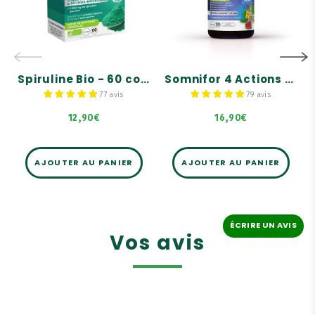
mélatonine
Vitalité
Somnifor Mélatonine 1,9
mg - 30 comprimés
Renforce les défenses
immunitaires
De la mélatonine, des
plantes, une huile
essentielle et des
bourgeons
Spiruline Bio - 60 comprimés
Somnifor 4 Actions - 30 Gummies avec mélatonine
Sans dépendance
77 avis
79 avis
12,90€
16,90€
AJOUTER AU PANIER
AJOUTER AU PANIER
ÉCRIRE UN AVIS
Vos avis