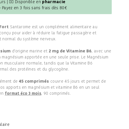
urs | 👩‍⚕️ Disponible en
pharmacie
- Payez en 3 fois sans frais dès 80€
Fort
Santarome est un complément alimentaire au
conçu pour aider à réduire la fatigue passagère et
t normal du système nerveux.
ésium
d'origine marine et
2 mg de Vitamine B6
, avec une
n magnésium apportée en une seule prise. Le Magnésium
n musculaire normale, tandis que la Vitamine B6
rmal des protéines et du glycogène.
plément de
45 comprimés
couvre 45 jours et permet de
os apports en magnésium et vitamine B6 en un seul
 en
, 90 comprimés.
format éco 3 mois
laire