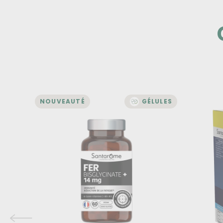
NOUVEAUTÉ
GÉLULES
MICRONUTRITION
Fer Bisglycinate 14 mg +
Mag
Cofacteurs (Vit. C, B9,
com
B12) - 60 Gélules
Immunité
Le ma
contri
au fo
Réduction de la fatigue
systè
Forme Bisglycinate - Assimilation
Le Ma
optimale
fonct