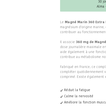
30 jo
Alma 
Le
Magné Marin 360 Extra 
magnésium d'origine marine, 
contribuer au fonctionnemen
Il associe
360 mg de Magn
dose journalière maximale e
aide également à une fonctio
contribue au métabolisme no
Fabriqué en France, ce com
compléter quotidiennement v
comprimé. Existe également
Réduit la fatigue
Calme la nervosité
Améliore la fonction muscu