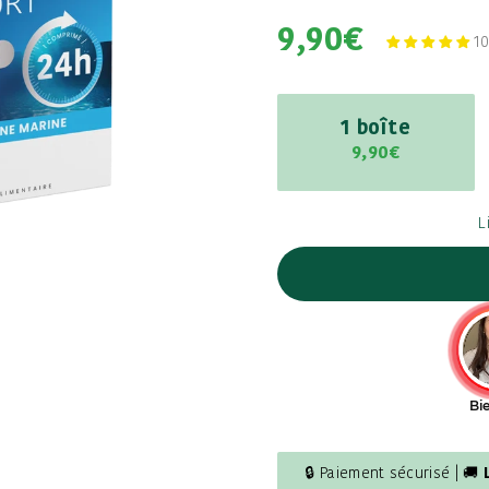
9,90€
10
1 boîte
9,90€
L
🔒 Paiement sécurisé | 🚚