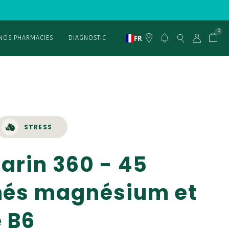
0
FR
NOS PHARMACIES
DIAGNOSTIC
STRESS
rin 360 - 45
és magnésium et
 B6