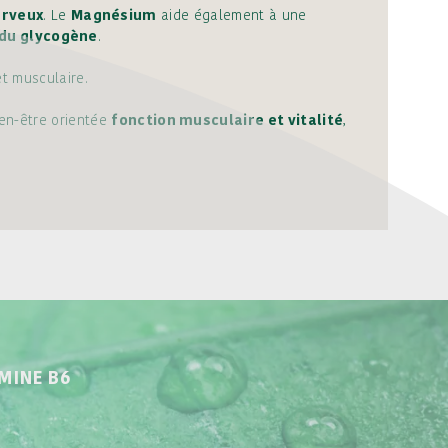
erveux
. Le
Magnésium
aide également à une
 du glycogène
.
et musculaire.
ien-être orientée
fonction musculaire et vitalité
,
MINE B6