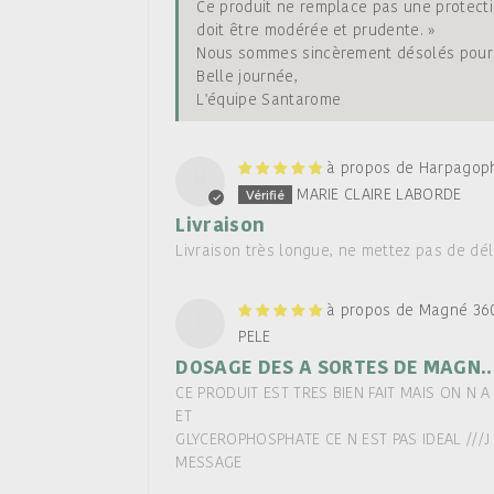
Ce produit ne remplace pas une protecti
doit être modérée et prudente. »
Nous sommes sincèrement désolés pour v
Belle journée,
L'équipe Santarome
Harpagoph
M
MARIE CLAIRE LABORDE
Livraison
Livraison très longue, ne mettez pas de dél
Magné 360
P
PELE
DOSAGE DES A SORTES DE MAGN...
CE PRODUIT EST TRES BIEN FAIT MAIS ON N 
ET
GLYCEROPHOSPHATE CE N EST PAS IDEAL //
MESSAGE