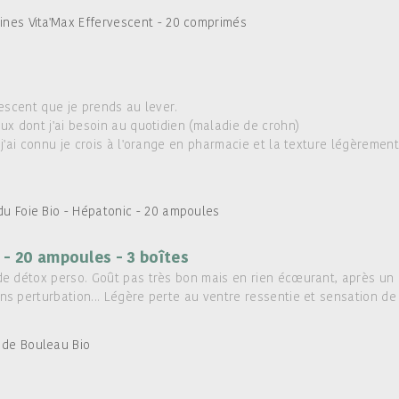
ines Vita'Max Effervescent - 20 comprimés
escent que je prends au lever.
ux dont j'ai besoin au quotidien (maladie de crohn)
j'ai connu je crois à l'orange en pharmacie et la texture légèrement
du Foie Bio - Hépatonic - 20 ampoules
 - 20 ampoules - 3 boîtes
e détox perso. Goût pas très bon mais en rien écœurant, après un mo
s perturbation... Légère perte au ventre ressentie et sensation de
 de Bouleau Bio