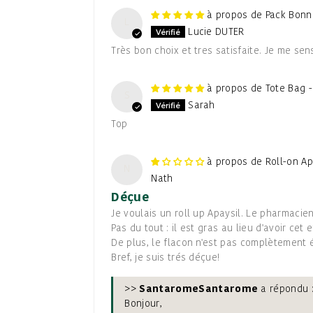
Pack Bonn
L
Lucie DUTER
Très bon choix et tres satisfaite. Je me se
Tote Bag -
S
Sarah
Top
Roll-on Ap
N
Nath
Déçue
Je voulais un roll up Apaysil. Le pharmacien
Pas du tout : il est gras au lieu d'avoir ce
De plus, le flacon n'est pas complètement 
Bref, je suis trés déçue!
>>
Santarome
a répondu 
Bonjour,