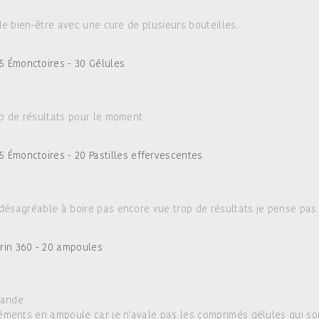
 de bien-être avec une cure de plusieurs bouteilles.
5 Émonctoires - 30 Gélules
op de résultats pour le moment
5 Émonctoires - 20 Pastilles effervescentes
 désagréable à boire pas encore vue trop de résultats je pense pa
in 360 - 20 ampoules
mande
ents en ampoule car je n’avale pas les comprimés gélules qui sont