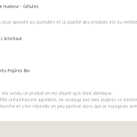
e Humeur - Gélules
ns plus apaisée au quotidien et la qualité des produits est au rende
 L'artichaut
rès Piqûres Bio
 m'a vendu ce produit en me disant qu'il était identique.
t effet rafraîchissant agréable, ne soulage pas mes piqûres co traitem
étanche et s'est répandu un peu partout alors que je voyageais av
: