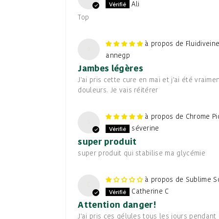
Ali
Top
Fluidivei
a
annegp
Jambes légères
J'ai pris cette cure en mai et j'ai été vrai
douleurs. Je vais réitérer
Chrome Pic
s
séverine
super produit
super produit qui stabilise ma glycémie
Sublime So
C
Catherine C
Attention danger!
J'ai pris ces gélules tous les jours pendan