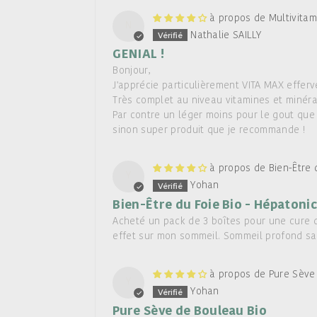
Multivitam
N
Nathalie SAILLY
GENIAL !
Bonjour,
J'apprécie particulièrement VITA MAX efferv
Très complet au niveau vitamines et minéra
Par contre un léger moins pour le gout que 
sinon super produit que je recommande !
Bien-Être 
Y
Yohan
Bien-Être du Foie Bio - Hépatonic
Acheté un pack de 3 boîtes pour une cure d
effet sur mon sommeil. Sommeil profond san
Pure Sève
Y
Yohan
Pure Sève de Bouleau Bio