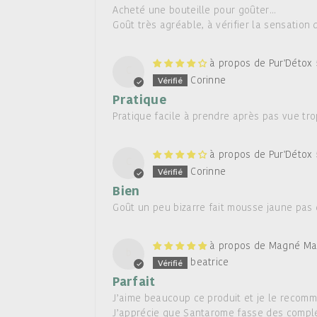
Acheté une bouteille pour goûter...
Goût très agréable, à vérifier la sensation
Pur'Détox 
C
Corinne
Pratique
Pratique facile à prendre après pas vue tr
Pur'Détox 
C
Corinne
Bien
Goût un peu bizarre fait mousse jaune pas
Magné Mar
b
beatrice
Parfait
J’aime beaucoup ce produit et je le recom
J’apprécie que Santarome fasse des complém