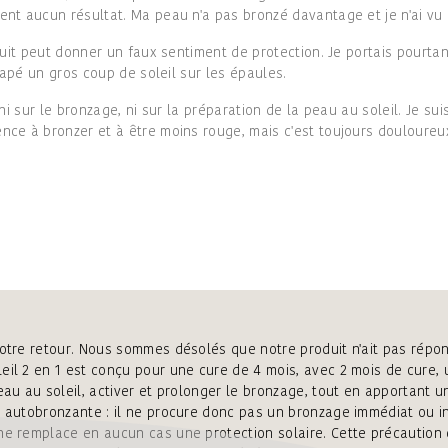
nt aucun résultat. Ma peau n'a pas bronzé davantage et je n'ai vu
duit peut donner un faux sentiment de protection. Je portais pourta
rapé un gros coup de soleil sur les épaules.
ni sur le bronzage, ni sur la préparation de la peau au soleil. Je su
ce à bronzer et à être moins rouge, mais c'est toujours douloureux
:
votre retour. Nous sommes désolés que notre produit n'ait pas répo
leil 2 en 1 est conçu pour une cure de 4 mois, avec 2 mois de cure,
eau au soleil, activer et prolonger le bronzage, tout en apportant u
e autobronzante : il ne procure donc pas un bronzage immédiat ou i
ne remplace en aucun cas une protection solaire. Cette précaution e