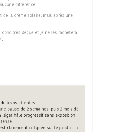
 aucune différence.
nt de la crème solaire, mais après une
is donc très déçue et je ne les rachèterai
.)
ndu à vos attentes.
 une pause de 2 semaines, puis 2 mois de
n léger hâle progressif sans exposition.
ntense.
st clairement indiquée sur le produit : «