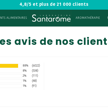
4,8/5 et plus de 21 000 clients
NTS ALIMENTAIRES
AROMATHÉRAPIE
es avis de nos clien
88%
(6022)
8%
(538)
2%
(111)
1%
(48)
1%
(91)