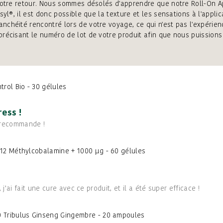
 votre retour. Nous sommes désolés d'apprendre que notre Roll-On A
syl®, il est donc possible que la texture et les sensations à l'appl
chéité rencontré lors de votre voyage, ce qui n'est pas l'expérien
récisant le numéro de lot de votre produit afin que nous puissions 
trol Bio - 30 gélules
ress !
e recommande !
B12 Méthylcobalamine + 1000 µg - 60 gélules
’ai fait une cure avec ce produit, et il a été super efficace !
 Tribulus Ginseng Gingembre - 20 ampoules