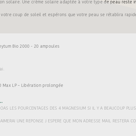
on solaire. Une crème solaire adaptée à votre type de peau reste in
otre coup de soleil et espérons que votre peau se rétablira rapid
ytum Bio 2000 - 20 ampoules
ai.
 Max LP – Libération prolongée
.
A OAS LES POURCENTAGES DES 4 MAGNESIUM SI IL Y A BEAUCOUP PLUS 
/J AIMERAI UNE REPONSE J ESPERE QUE MON ADRESSE MAIL RESTERA 