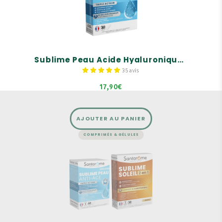
Hydratation de la peau
Élasticité de la peau
Peau visiblement repulpée
Sublime Peau Acide Hyaluronique 400 mg - 30 gélules
35 avis
17,90€
AJOUTER AU PANIER
COMPRIMÉS & GÉLULES
Pack Beauté
Un duo complémentaire
Autobronzant & préparateur solaire
Triple action anti-âge