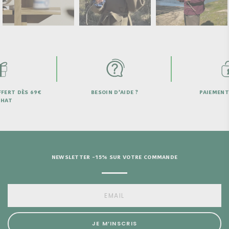
DÈS 69€
BESOIN D’AIDE ?
PAIEMENT SECU
NEWSLETTER -15% SUR VOTRE COMMANDE
JE M’INSCRIS