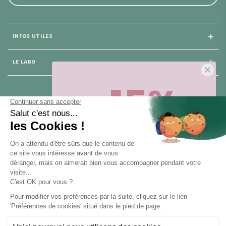
INFOS UTILES
LE LABO
-15%
25 rue du Général Foy
75 008 Paris
Sur votre première commande,
en ce
moment
! Désinscription en 1 clic, à
tout moment.
NOUS CONTACTER
Pour toute question, contactez nous (réponse sous 24h du lundi au
vendredi de 9h à 18h) :