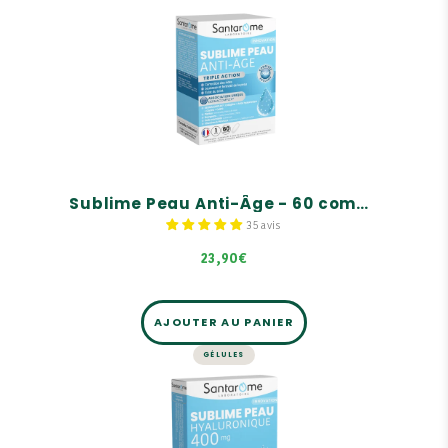
PEAU
Sublime Peau Anti-Âge - 60
comprimés
Correction des rides
Jeunesse et fermeté de la peau
Éclat du teint
Sublime Peau Anti-Âge - 60 comprimés
35 avis
23,90€
AJOUTER AU PANIER
GÉLULES
PEAU
Sublime Peau Acide
Hyaluronique 400 mg - 30
gélules