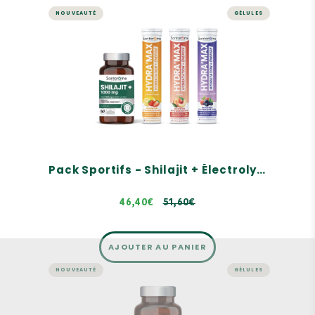
NOUVEAUTÉ
GÉLULES
Pack Sportifs - Shilajit +
Électrolytes
Un duo complémentaire
Vitalité, Fonction Cognitives
Hydratation + Énergie, Arômes 100% naturels
51,60€
Pack Sportifs - Shilajit + Électrolytes
46,40€
51,60€
AJOUTER AU PANIER
NOUVEAUTÉ
GÉLULES
MICRONUTRITION
Shilajit + 1000 mg - 60 gélules