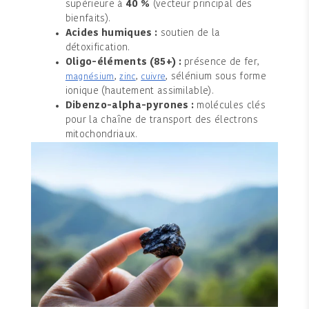
supérieure à
40 %
(vecteur principal des
bienfaits).
Acides humiques :
soutien de la
détoxification.
Oligo-éléments (85+) :
présence de fer,
,
,
, sélénium sous forme
magnésium
zinc
cuivre
ionique (hautement assimilable).
Dibenzo-alpha-pyrones :
molécules clés
pour la chaîne de transport des électrons
mitochondriaux.