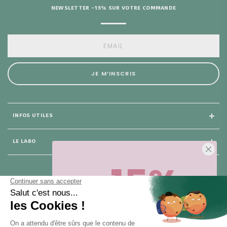
NEWSLETTER -15% SUR VOTRE COMMANDE
JE M’INSCRIS
INFOS UTILES
LE LABO
-15%
25 rue du Général Foy
75 008 Paris
Sur votre première commande,
en ce