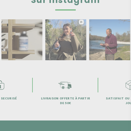
Sur instagram
 SECURISÉ
LIVRAISON OFFERTE À PARTIR
SATISFAIT OU
DE 50€
JO