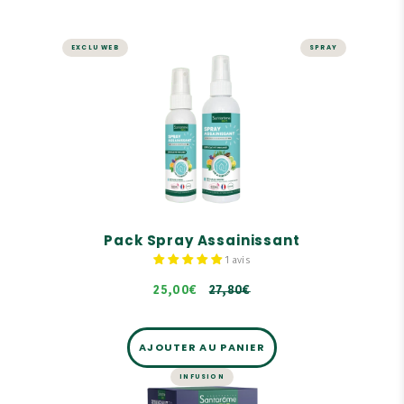
EXCLU WEB
SPRAY
MAISON
Pack Spray Assainissant
Air & Surfaces.
Efficace contre virus, bactéries, moisissures,
champignons.
Efficacité prouvée.
27,80€
Pack Spray Assainissant
1 avis
25,00€
27,80€
AJOUTER AU PANIER
INFUSION
SOMMEIL