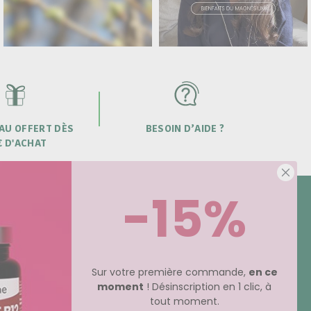
AU OFFERT DÈS
BESOIN D’AIDE ?
€ D'ACHAT
-15%
NEWSLETTER -15% SUR VOTRE
COMMANDE
Sur votre première commande,
en ce
moment
! Désinscription en 1 clic, à
ents
tout moment.