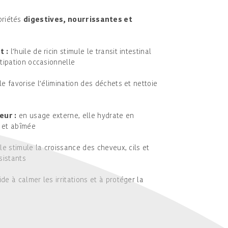
priétés
digestives, nourrissantes et
t :
l’huile de ricin stimule le transit intestinal
stipation occasionnelle
le favorise l’élimination des déchets et nettoie
eur :
en usage externe, elle hydrate en
 et abîmée
le stimule la croissance des cheveux, cils et
sistants
ide à calmer les irritations et à protéger la