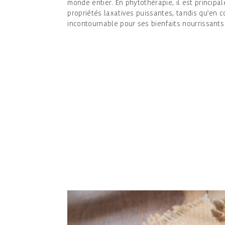
monde entier. En phytothérapie, il est princip
propriétés laxatives puissantes, tandis qu’en c
incontournable pour ses bienfaits nourrissants e