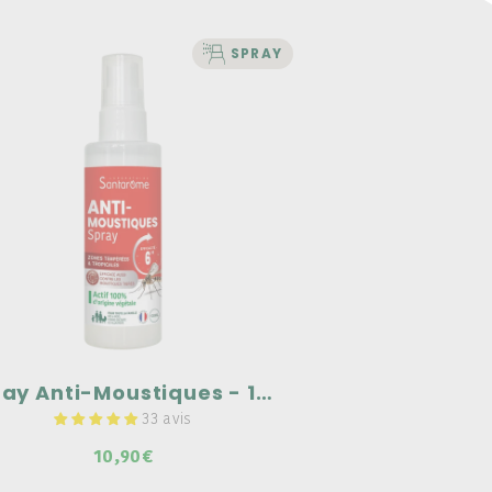
SPRAY
BIEN-ÊTRE
pray Anti-Moustiques -
100 ml
fficace contre les moustiques &
oustiques tigres.
our toute la famille.
fficacité 6H.
Spray Anti-Moustiques - 100 ml
33 avis
10,90€