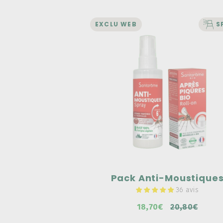
EXCLU WEB
S
BIEN-ÊTRE
Pack Anti-Moustique
Un duo complémentaire.
Spray : Efficace contre les moustiqu
moustiques tigres.
Roll-on : Une formule composée à 
d'huiles essentielles naturelles et b
20,80€
Pack Anti-Moustique
36 avis
18,70€
20,80€