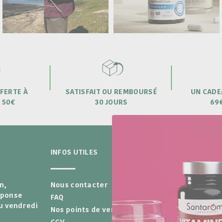
FERTE À
SATISFAIT OU REMBOURSÉ
UN CADE
 50€
30 JOURS
69
INFOS UTILES
LE LABO
n,
Nous contacter
Recrutement
éponse
FAQ
Diagnostic
au vendredi
Nos points de vente
Nos Engagem