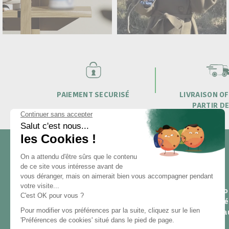
PAIEMENT SECURISÉ
LIVRAISON OF
PARTIR DE
NOUS CONTACTER
Pour toute questio
25 rue du Général Foy
contactez nous (r
75 008 Paris
sous 24h du lundi 
de 9h à 18h) :