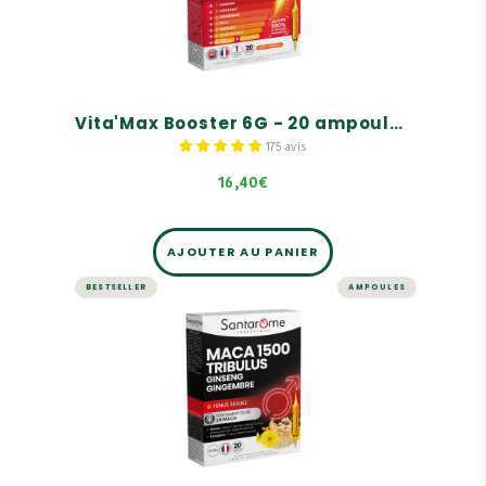
enfants et sénior
Pour une énergie immédiate
Actifs 100% d'origine naturelle
Vita'Max Booster 6G - 20 ampoules
175 avis
16,40€
AJOUTER AU PANIER
BESTSELLER
AMPOULES
ÉNERGIE ET VITALITÉ
Maca 1500 Tribulus Ginseng
Gingembre - 20 ampoules
Favorisez votre tonus sexuel
La Maca aide à stimuler le désir sexuel et
contribue aux performances physiques.
Le Tribulus Terrestre aide à stimuler la libido et
à améliorer l’érection.