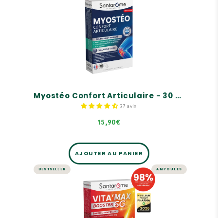
ARTICULATIONS
Myostéo Confort Articulaire -
30 comprimés
Souplesse et mobilité :
Aide à soulager les gênes articulaires
Favorise la protection du cartilage, os et
tendons
Myostéo Confort Articulaire - 30 comprimés
37 avis
15,90€
AJOUTER AU PANIER
BESTSELLER
AMPOULES
ÉNERGIE ET VITALITÉ
Vita'Max Booster 6G - 20
ampoules
Une gamme complète de tonique, pour adultes,