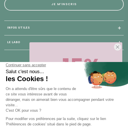
JE M’INSCRIS
INFOS UTILES
LE LABO
-15%
25 rue du Général Foy
75 008 Paris
Sur votre première commande,
en ce
moment
! Désinscription en 1 clic, à
tout moment.
NOUS CONTACTER