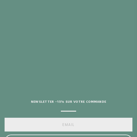
 REMBOURSÉ 30
URS
FERT DÈS 69€
CHAT
D’AIDE ?
NEWSLETTER -15% SUR VOTRE COMMANDE