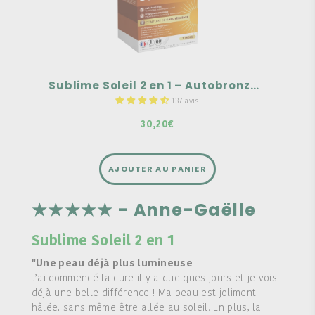
Autobronzant
Prépare, active et prolonge le bronzage
Teint hâlé & sublimé sans soleil
Sublime Soleil 2 en 1 – Autobronzant et Préparateur solaire – 60 gélules 2 mois
137 avis
30,20€
AJOUTER AU PANIER
★★★★★ - Anne-Gaëlle
Sublime Soleil 2 en 1
"Une peau déjà plus lumineuse
J’ai commencé la cure il y a quelques jours et je vois
déjà une belle différence ! Ma peau est joliment
hâlée, sans même être allée au soleil. En plus, la