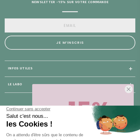
NEWSLETTER -15% SUR VOTRE COMMANDE
JE M’INSCRIS
INFOS UTILES
LE LABO
-15%
25 rue du Général Foy
75 008 Paris
Sur votre première commande,
en ce