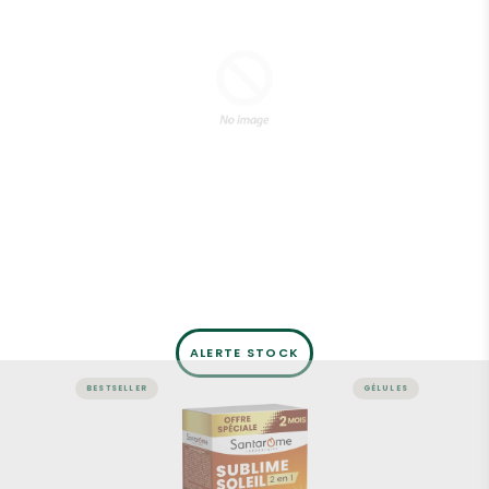
ALERTE STOCK
BESTSELLER
GÉLULES
Sublime Soleil 2 en 1 –
Autobronzant et Préparateur
solaire – 60 gélules 2 mois