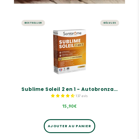
BESTSELLER
GÉLULES
Sublime Soleil 2 en 1 -
Autobronzant et Préparateur
Solaire - 30 gélules
Autobronzant.
Préparateur solaire.
Complexe de caroténoïdes.
Sublime Soleil 2 en 1 - Autobronzant et Préparateur Solaire - 30 gélules
137 avis
15,90€
AJOUTER AU PANIER