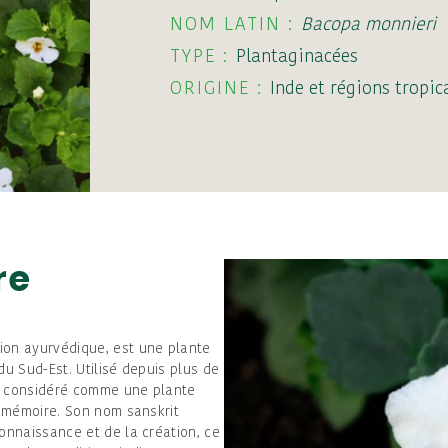
NOM LATIN :
Bacopa monnieri
TYPE :
Plantaginacées
ORIGINE :
Inde et régions tropic
re
tion ayurvédique, est une plante
du Sud-Est. Utilisé depuis plus de
st considéré comme une plante
a mémoire. Son nom sanskrit
onnaissance et de la création, ce