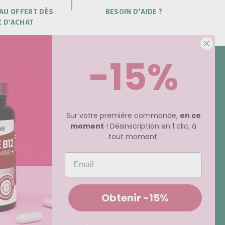
AU OFFERT DÈS
BESOIN D’AIDE ?
€ D'ACHAT
-15%
NEWSLETTER -15% SUR VOTRE
COMMANDE
Sur votre première commande,
en ce
moment
! Désinscription en 1 clic, à
ents
tout moment.
e
JE M’INSCRIS
Obtenir -15%
 fidélité