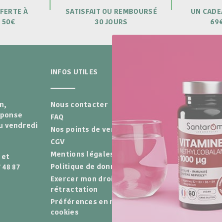
FERTE À
SATISFAIT OU REMBOURSÉ
UN CADE
 50€
30 JOURS
69
INFOS UTILES
LE LABO
n,
Nous contacter
Recrutement
éponse
FAQ
Diagnostic
au vendredi
Nos points de vente
Nos Engagem
CGV
Notre Histoir
Mentions légales
Avis Clients
et
Politique de données
Herbier
 48 87
Exercer mon droit de
Blog conseils
rétractation
Programme de
Préférences en matière de
cookies