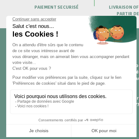
PAIEMENT SECURISÉ
LIVRAISON OF
PARTIR DE
NOUS CONTACTER
Pour toute questio
25 rue du Général Foy
contactez nous (r
75 008 Paris
sous 24h du lundi 
de 9h à 18h) :
hello@santarome.fr
WhatsApp +33 6 51 77
(message)