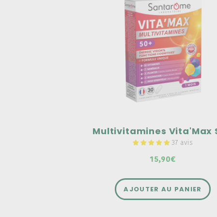
Multivitamines Vita'M
Sénior - 30 comprimé
Une gamme complète de tonique, p
adultes, enfants et senior
Pour séniors, de plus de 50 ans
Riche en vitamines et minéraux
37 avis
15,90€
AJOUTER AU PANIER