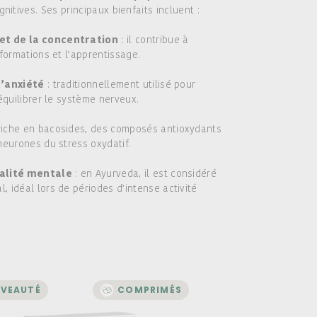
ognitives. Ses principaux bienfaits incluent :
et de la concentration
: il contribue à
nformations et l’apprentissage.
l’anxiété
: traditionnellement utilisé pour
 équilibrer le système nerveux.
riche en bacosides, des composés antioxydants
neurones du stress oxydatif.
talité mentale
: en Ayurveda, il est considéré
 idéal lors de périodes d’intense activité
VEAUTÉ
COMPRIMÉS
STRESS