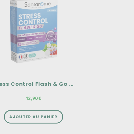
ress Control Flash & Go -
15 comprimés
ibération flash
ic de stress passager
nxiété, Trac, Nervosité
Stress Control Flash & Go - 15 comprimés
12,90€
AJOUTER AU PANIER