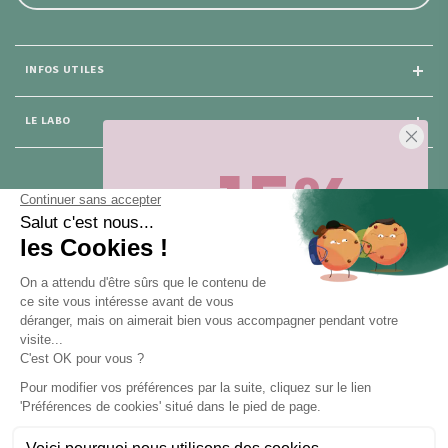
INFOS UTILES
LE LABO
-15%
25 rue du Général Foy
75 008 Paris
Sur votre première commande,
en ce
moment
! Désinscription en 1 clic, à
tout moment.
NOUS CONTACTER
Pour toute question, contactez nous (réponse sous 24h du lundi au
vendredi de 9h à 18h) :