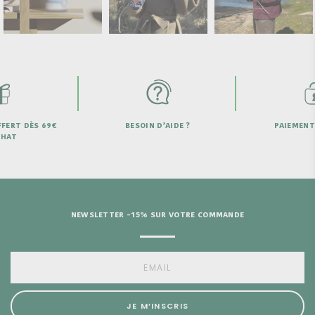
FERT DÈS 69€
BESOIN D’AIDE ?
PAIEMENT
CHAT
NEWSLETTER -15% SUR VOTRE COMMANDE
JE M’INSCRIS