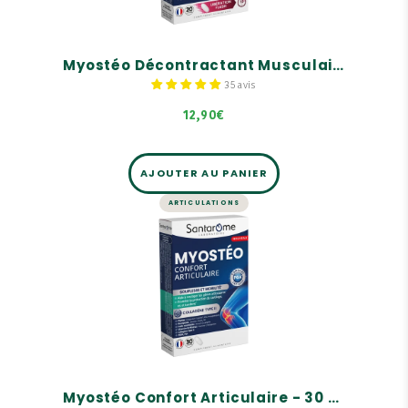
Relaxe les tensions musculaires
Myostéo Décontractant Musculaire - 20 comprimés
35 avis
12,90€
AJOUTER AU PANIER
ARTICULATIONS
ARTICULATIONS
Myostéo Confort Articulaire -
30 comprimés
Souplesse et mobilité :
Aide à soulager les gênes articulaires
Favorise la protection du cartilage, os et
tendons
Myostéo Confort Articulaire - 30 comprimés