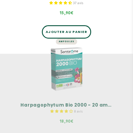
37 avis
15,90€
AJOUTER AU PANIER
AMPOULES
ARTICULATIONS
Harpagophytum Bio 2000 - 20
ampoules
Fortement dosé en Harpagophytum Bio : 2000
mg en équivalent plante sèche par ampoule.
L'Harpagophytum Bio aide au confort
articulaire.
Formule complétée d’un trio de bourgeons Bio :
Pin, Cassis, Bouleau.
Harpagophytum Bio 2000 - 20 ampoules
8 avis
18,90€