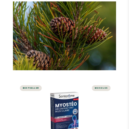
BESTSELLER
MUSCLES
ARTICULATIONS
Myostéo Décontractant
Musculaire - 20 comprimés
Dos, cervicales, lombaires.
Apaise les tensions musculaires