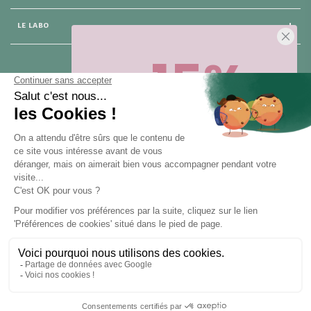
LE LABO
-15%
25 rue du Général Foy
75 008 Paris
Sur votre première commande,
en ce
moment
! Désinscription en 1 clic, à
tout moment.
NOUS CONTACTER
Pour toute question, contactez nous (réponse sous 24h du lundi au
vendredi de 9h à 18h) :
Obtenir -15%
hello@santarome.fr
WhatsApp +33 6 51 77 48 87
et
(message)
En vous abonnant, vous acceptez de recevoir des communications
marketing de notre part. Pour vous désinscrire, cliquez sur le lien de