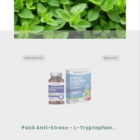
NOUVEAUTÉ
GÉLULES
Pack Anti-Stress - L-
Tryptophane + Safran
Un duo complémentaire
Équilibre Nerveux, Fonctions Psychologiques
Favorise la résistance au stress, Aide à réduire
la nervosité, Sans dépendance
35,30€
Pack Anti-Stress - L-Tryptophane + Safran