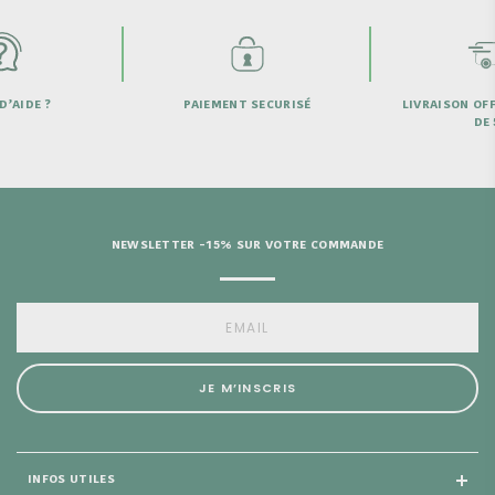
D’AIDE ?
PAIEMENT SECURISÉ
LIVRAISON OFF
DE 
NEWSLETTER -15% SUR VOTRE COMMANDE
JE M’INSCRIS
INFOS UTILES