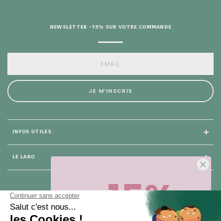
D’AIDE ?
NEWSLETTER -15% SUR VOTRE COMMANDE
JE M’INSCRIS
INFOS UTILES
LE LABO
-15%