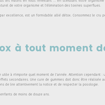
us les matins en vous réveillant … en stimulant votre organisme
turel de votre organisme et l’élimination des toxines superflues.
 par excellence, est un formidable allié détox. Consommez le cru p
tox à tout moment d
e utile à n’importe quel moment de l’année. Attention cependant : 
effets secondaires. Une cure de gummies doit donc être réalisée a
s de lire attentivement la notice et de respecter la posologie.
 enfants de moins de douze ans.