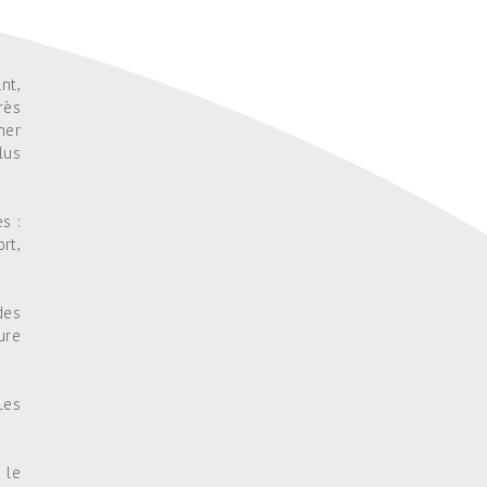
nt,
rès
ner
lus
s :
rt,
des
ure
Les
 le