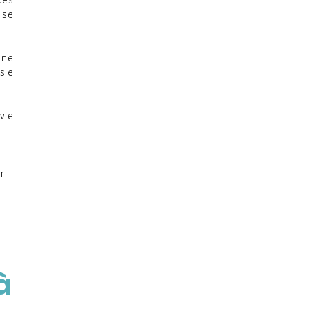
des
 se
 ne
sie
vie
r
à