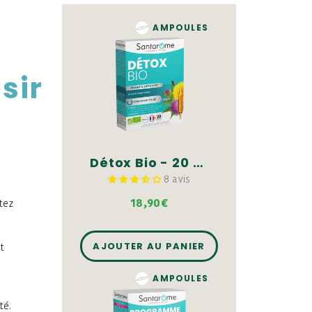
AMPOULES
sir
Détox Bio - 20 ampoules
8 avis
18,90€
tez
AJOUTER AU PANIER
t
AMPOULES
té.