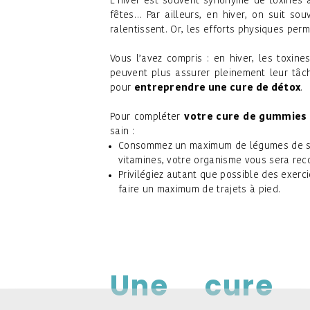
L’hiver est souvent synonyme de toxines a
fêtes… Par ailleurs, en hiver, on suit so
ralentissent. Or, les efforts physiques per
Vous l’avez compris : en hiver, les toxin
peuvent plus assurer pleinement leur tâch
pour
entreprendre une cure de détox
.
Pour compléter
votre cure de gummies
sain :
Consommez un maximum de légumes de saiso
vitamines, votre organisme vous sera rec
Privilégiez autant que possible des exerc
faire un maximum de trajets à pied.
Une cure 