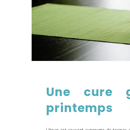
Une cure 
printemps