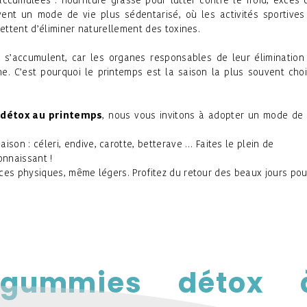
ccumulées : nourriture grasse pour lutter contre le froid, excès 
uvent un mode de vie plus sédentarisé, où les activités sportives
mettent d’éliminer naturellement des toxines.
es s’accumulent, car les organes responsables de leur élimination
e. C’est pourquoi le printemps est la saison la plus souvent choi
 détox au printemps
, nous vous invitons à adopter un mode de 
n : céleri, endive, carotte, betterave … Faites le plein de
onnaissant !
ices physiques, même légers. Profitez du retour des beaux jours pou
gummies détox 