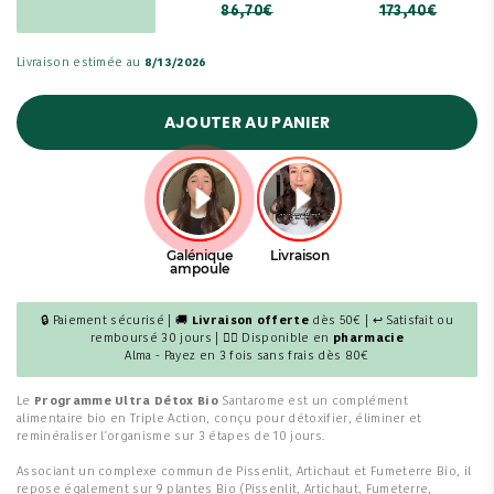
86,70€
173,40€
Livraison estimée au
8/13/2026
AJOUTER AU PANIER
🔒 Paiement sécurisé | 🚚
Livraison offerte
dès 50€ | ↩ Satisfait ou
remboursé 30 jours | 👩‍⚕️ Disponible en
pharmacie
Alma - Payez en 3 fois sans frais dès 80€
Le
Programme Ultra Détox Bio
Santarome est un complément
alimentaire bio en Triple Action, conçu pour détoxifier, éliminer et
reminéraliser l'organisme sur 3 étapes de 10 jours.
Associant un complexe commun de Pissenlit, Artichaut et Fumeterre Bio, il
repose également sur 9 plantes Bio (Pissenlit, Artichaut, Fumeterre,