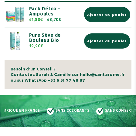
Pack Détox -
Ampoules
Ajouter au panier
61,80€
68,70€
Pure Sève de
Bouleau Bio
Ajouter au panier
19,90€
Besoin d’un Conseil ?
Contactez Sarah & Camille sur hello@santarome.fr
+33 6 51 77 48 87
ou sur WhatsApp
CE
SANS COLORANTS
SANS CONSERVATEURS
SAN