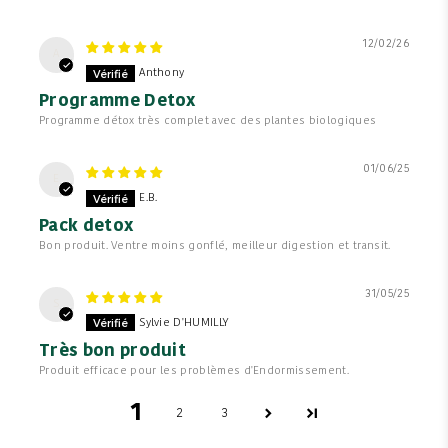
12/02/26
A
Anthony
Programme Detox
Programme détox très complet avec des plantes biologiques
01/06/25
E
E.B.
Pack detox
Bon produit. Ventre moins gonflé, meilleur digestion et transit.
31/05/25
S
Sylvie D'HUMILLY
Très bon produit
Produit efficace pour les problèmes d'Endormissement.
1
2
3