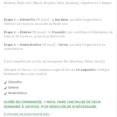
Bardane, Radis noir, Mauve, Bruyère, Ortie, Bouleau), réparties en 3 étapes
:
Étape 1 — Détoxifie
(10 jours) : la
Bardane
, qui aide l'organisme à
éliminer ses toxines, associée au Radis noir.
Étape 2 — Élimine
(10 jours) : le
Pissenlit
, qui contribue à l'élimination de
l'eau et des toxines, associé au Radis noir.
Étape 3 — Reminéralise
(10 jours) : l'
Ortie
, qui aide l'organisme à se
reminéraliser.
Il est complété par un trio de bourgeons Bio (Bouleau, Frêne, Cassis).
Fabriqué en France, ce complexe vegan et bio de
30 ampoules
s'intègre
facilement dans votre routine.
Détoxifie
Elimine
Reminéralise
DURÉE RECOMMANDÉE : 1 MOIS, FAIRE UNE PAUSE DE DEUX
SEMAINES À UN MOIS, PUIS RENOUVELER SI NÉCESSAIRE.
À UTILISER EN ASSOCIATION AVEC :