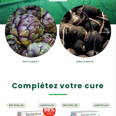
ARTICHAUT
RADIS NOIR
Complétez votre cure
BESTSELLER
AMPOULES
BESTSELLER
AMPOULES
ÉNERGIE ET VITALITÉ
MINCEUR