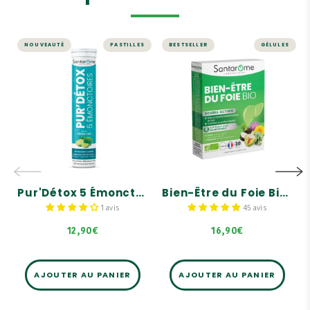
NOUVEAUTÉ
PASTILLES
BESTSELLER
GÉLULES
Pur'Détox 5
FOIE ET DIGESTION
Émonctoires - 20
Bien-Être du Foie
Pastilles
Bio - 30 gélules
effervescentes
Fortement dosé en
Artichaut Bio : 2 000 mg !
Complexe DÉTOX ACTIV' :
BOSWELLIA + BARDANE +
Contient du Pissenlit Bio
PISSENLIT
qui aide au
fonctionnement normal
Détoxifiant global
du foie.
5 émonctoires : Foie,
Formule complétée par un
intestins, reins, poumons
Pur'Détox 5 Émonctoires - 20 Pastilles effervescentes
Bien-Être du Foie Bio - 30 gélules
trio de bourgeons Bio de
et peau
Bouleau, Genévrier,
Romarin.
1 avis
45 avis
12,90€
16,90€
AJOUTER AU PANIER
AJOUTER AU PANIER