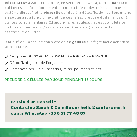
Détox Activ'
, associant Bardane, Pissenlit et Boswellia, dont la
Bardane
qui favorise le fonctionnement normal du foie et des reins ainsi que le
système digestif, et le
Pissenlit
qui aide à la détoxification de l'organisme
en soutenant la fonction excrétrice des reins. Il repose également sur 2
plantes complémentaires (Chardon-marie, Bouleau), et est complété par
un trio de bourgeons (Cassis, Bouleau, Genévrier) et une huile
essentielle de Citron.
Fabriqué en France, ce complexe de
30 gélules
s'intègre facilement dans
votre routine.
Complexe DÉTOX ACTIV' : BOSWELLIA + BARDANE + PISSENLIT
Détoxifiant global de l'organisme
5 émonctoires : Foie, intestins, reins, poumons et peau
PRENDRE 2 GÉLULES PAR JOUR PENDANT 15 JOURS.
Besoin d’un Conseil ?
Contactez Sarah & Camille sur hello@santarome.fr
+33 6 51 77 48 87
ou sur WhatsApp