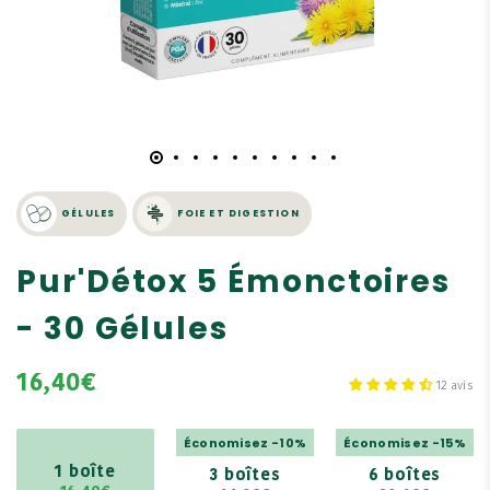
GÉLULES
FOIE ET DIGESTION
Pur'Détox 5 Émonctoires
- 30 Gélules
16,40€
12 avis
Économisez -10%
Économisez -15%
1 boîte
3 boîtes
6 boîtes