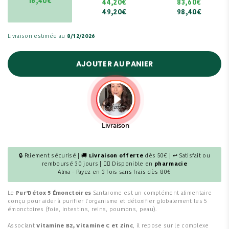
16,40€
44,20€
83,60€
49,20€
98,40€
Livraison estimée au
8/12/2026
AJOUTER AU PANIER
🔒 Paiement sécurisé | 🚚
Livraison offerte
dès 50€ | ↩ Satisfait ou
remboursé 30 jours | 👩‍⚕️ Disponible en
pharmacie
Alma - Payez en 3 fois sans frais dès 80€
Le
Pur'Détox 5 Émonctoires
Santarome est un complément alimentaire
conçu pour aider à purifier l'organisme et détoxifier globalement les 5
émonctoires (foie, intestins, reins, poumons, peau).
Associant
Vitamine B2, Vitamine C et Zinc
, il repose sur le complexe