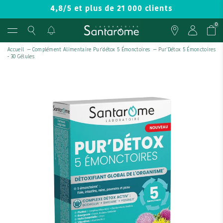
4,8/5 et plus de 21 000 clients
0
Accueil
—
Complément Alimentaire Pur'détox 5 Émonctoires
—
Pur'Détox 5 Émonctoires
- 30 Gélules