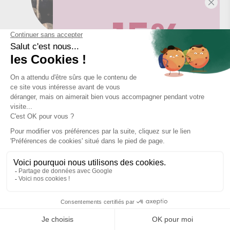
-15%
Black radish
Grape
Sur votre première commande,
en ce
moment
! Désinscription en 1 clic, à
tout moment.
Ravintsara
Licorice
Obtenir -15%
En vous abonnant, vous acceptez de recevoir des communications
marketing de notre part. Pour vous désinscrire, cliquez sur le lien de
désinscription en bas de nos e-mails.