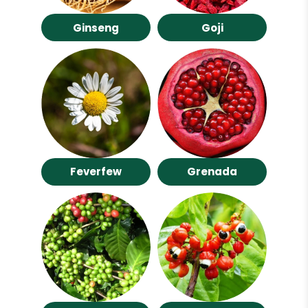
Ginseng
Goji
Feverfew
Grenada