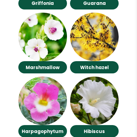
Griffonia
Guarana
Marshmallow
Witch hazel
Harpagophytum
Hibiscus