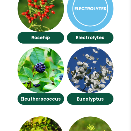
Rosehip
Electrolytes
Eleutherococcus
Eucalyptus