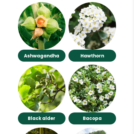
Ashwagandha
Hawthorn
Black alder
Bacopa