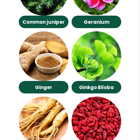
Common juniper
Geranium
Ginger
Ginkgo Biloba