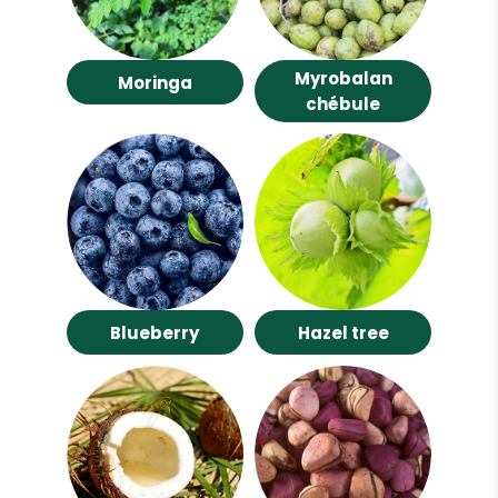
Myrobalan
Moringa
chébule
Blueberry
Hazel tree