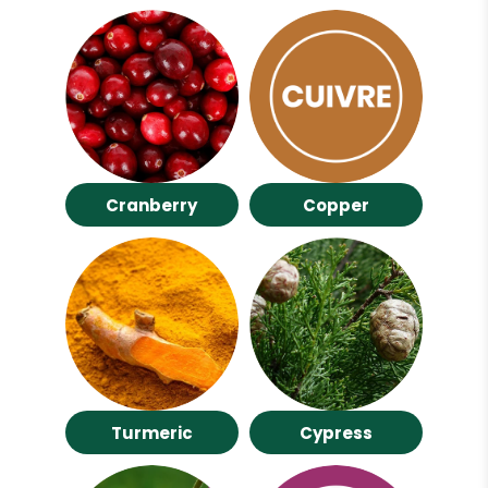
Cranberry
Copper
Turmeric
Cypress