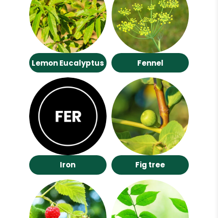
Lemon Eucalyptus
Fennel
Iron
Fig tree