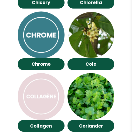
Chicory
Chlorella
Chrome
Cola
Collagen
Coriander