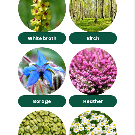
White broth
Birch
Borage
Heather