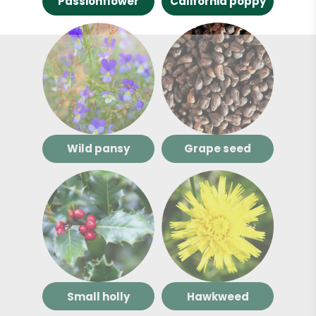
Passionflower
California poppy
Wild pansy
Grape seed
Small holly
Hawkweed