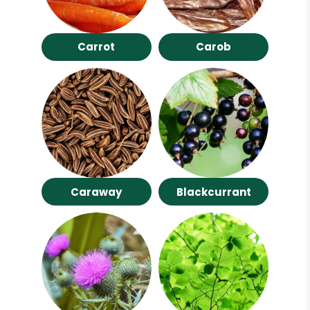
Carrot
Carob
Caraway
Blackcurrant