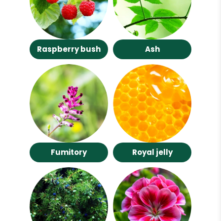
Raspberry bush
Ash
Fumitory
Royal jelly