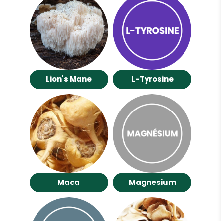
Lion's Mane
L-Tyrosine
Maca
Magnesium