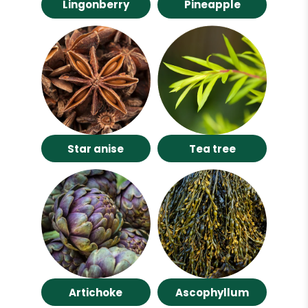
Lingonberry
Pineapple
Star anise
Tea tree
Artichoke
Ascophyllum