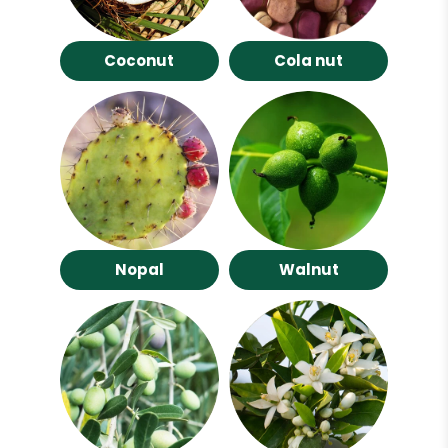
Coconut
Cola nut
Nopal
Walnut