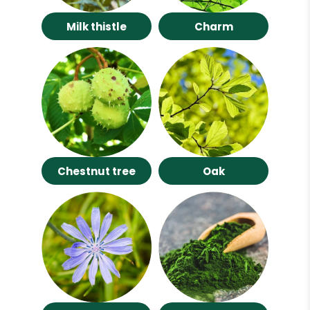
Milk thistle
Charm
Chestnut tree
Oak