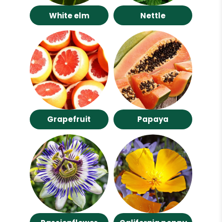
White elm
Nettle
Grapefruit
Papaya