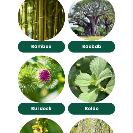
Bamboo
Baobab
Burdock
Boldo