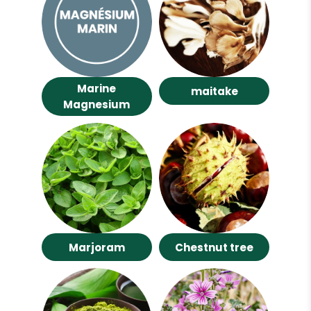
Marine
maitake
Magnesium
Marjoram
Chestnut tree