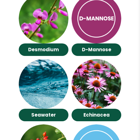
Desmodium
D-Mannose
Seawater
Echinacea