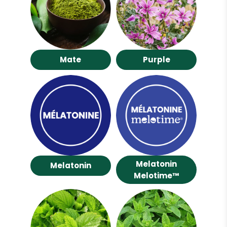
Mate
Purple
Melatonin
Melatonin
Melotime™