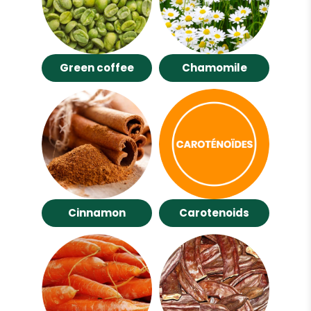
Green coffee
Chamomile
Cinnamon
Carotenoids