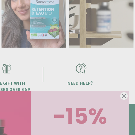
E GIFT WITH
NEED HELP?
SES OVER €69
-15%
NEWSLETTER -15% OFF YOUR
ORDER