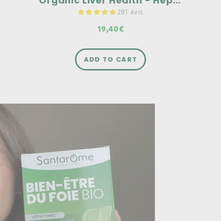
Organic Liver Health - Hepatonic - 20 ampoules
281 avis
19,40€
ADD TO CART