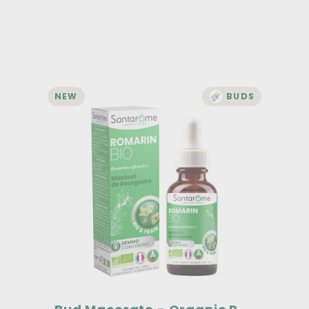
NEW
BUDS
BUDDING
Bud Macerate - Organic
Rosemary
Concentrated gemmo
40 years of expertise
Organic buds, fresh & sourced in France