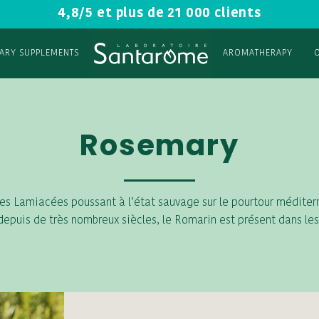
4,8/5 et plus de 21 000 clients
TARY SUPPLEMENTS
AROMATHERAPY
Rosemary
es Lamiacées poussant à l’état sauvage sur le pourtour méditerran
u depuis de très nombreux siècles, le Romarin est présent dans l