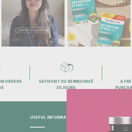
 ON ORDERS
SATISFAIT OU REMBOURSÉ
A FRE
50
30 JOURS
PURCHA
USEFUL INFORMATION
THE LAB