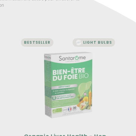
on
BESTSELLER
LIGHT BULBS
LIVER AND DIGESTION
Organic Liver Health -
Hepatonic - 20 ampoules
One of Santarome Bio's flagship
products!
Contains organic dandelion, which
supports normal liver function.
Highly concentrated in organic
artichoke: 2500 mg dry plant equivalent.