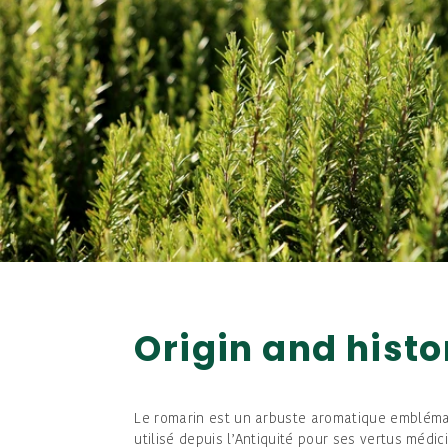
Origin and histo
Le romarin est un arbuste aromatique embléma
utilisé depuis l’Antiquité pour ses vertus médic