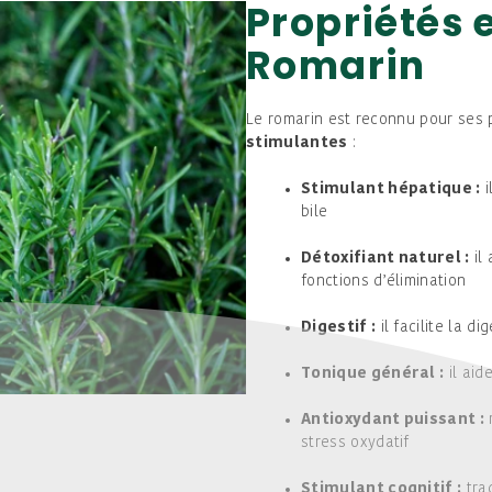
Propriétés 
Romarin
Le romarin est reconnu pour ses 
stimulantes
:
Stimulant hépatique :
i
bile
Détoxifiant naturel :
il 
fonctions d’élimination
Digestif :
il facilite la d
Tonique général :
il aid
Antioxydant puissant :
r
stress oxydatif
Stimulant cognitif :
trad