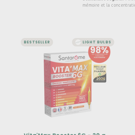
mémoire et la concentrati
BESTSELLER
LIGHT BULBS
ENERGY AND VITALITY
Vita'Max Booster 6G - 20
ampoules
A complete range of tonics for adults,
children, and seniors
For instant energy
100% natural ingredients