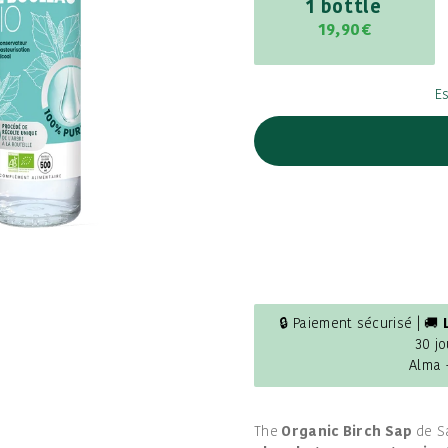
1 bottle
19,90€
E
🔒 Paiement sécurisé | 🚚
30 jo
Alma 
The
Organic Birch Sap
de S