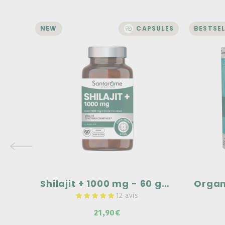
NEW
CAPSULES
BESTSEL
MICRONUTRITION
Shilajit + 1000 mg - 60
gélules
Ret
Vitality
Give y
Fonction Cognitives
4 acti
Drains
silhou
Fortement dosé
circul
Formu
plants
Shilajit + 1000 mg - 60 gélules
12 avis
21,90€