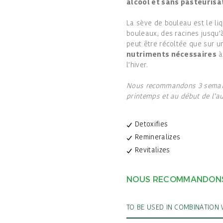
alcool et sans pasteurisa
La sève de bouleau est le liq
bouleaux, des racines jusqu’
peut être récoltée que sur u
nutriments nécessaires
à
l’hiver.
Nous recommandons 3 semaine
printemps et au début de l’
Detoxifies
Remineralizes
Revitalizes
NOUS RECOMMANDONS 3
TO BE USED IN COMBINATION 