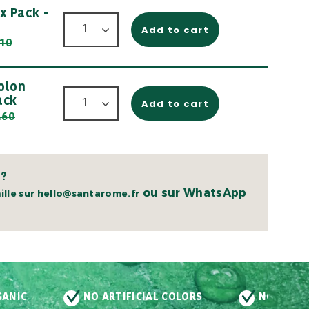
x Pack -
Add to cart
.10
olon
ack
Add to cart
.60
 ?
ou sur WhatsApp
lle sur hello@santarome.fr
GANIC
NO ARTIFICIAL COLORS
NO PRESE