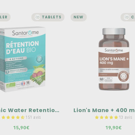
LER
TABLETS
NEW
C
SLIMMING
MICRONUTRITION
Organic Water
Lion's Mane + 400
ention - 15 tablets
60 gélules
our legs a break!
Titrage en Bêta-Glucanes 1
ons on water retention: 1.
Associé au poivre noir
, 2. Detoxifies, 3. Refines the
ette, and 4. Supports
Fortement dosé
ation.
la composed of 6 organic
 and 3 organic buds.
Organic Water Retention - 15 tablets
151 avis
13 avis
15,90€
19,90€