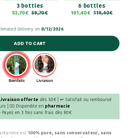
3 bottles
6 bottles
53,70€
59,70€
101,40€
119,40€
stimated delivery on
8/12/2026
ADD TO CART
Livraison offerte
dès 50€ | ↩ Satisfait ou remboursé
urs | 👩‍⚕️ Disponible en
pharmacie
- Payez en 3 fois sans frais dès 80€
antarome est
100% pure, sans conservateur, sans