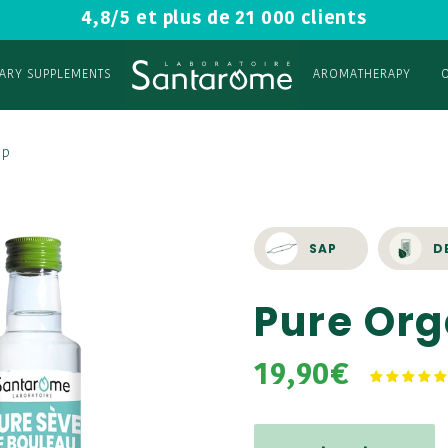
4,8/5 et plus de 21 000 clients
TARY SUPPLEMENTS
AROMATHERAPY
ap
SAP
D
Pure Org
19,90€