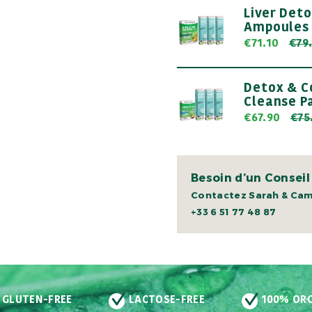
Liver Deto
Ampoules
€71.10
€79
Detox & C
Cleanse P
€67.90
€75
Besoin d’un Conseil
Contactez Sarah & Cami
+33 6 51 77 48 87
GLUTEN-FREE
LACTOSE-FREE
100% OR