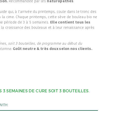
tion.
Recommandée par les
naturopathes
.
uide qui, à l’arrivée du printemps, coule dans le tronc des
à la cime. Chaque printemps, cette sève de bouleau bio ne
ne période de 3 à 5 semaines.
Elle contient tous les
 la croissance des bouleaux et à leur renaissance après
s, soit 3 bouteilles, de programme au début du
automne.
Goût neutre & très doux selon nos clients.
 SEMAINES DE CURE SOIT 3 BOUTEILLES.
WITH: