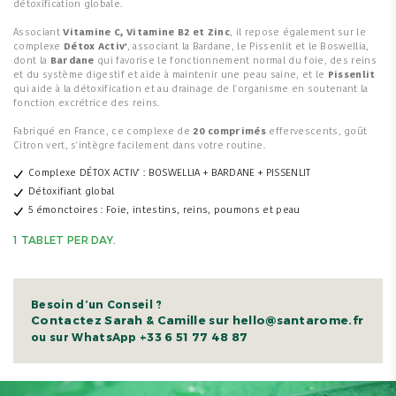
détoxification globale.
Associant
Vitamine C, Vitamine B2 et Zinc
, il repose également sur le
complexe
Détox Activ'
, associant la Bardane, le Pissenlit et le Boswellia,
dont la
Bardane
qui favorise le fonctionnement normal du foie, des reins
et du système digestif et aide à maintenir une peau saine, et le
Pissenlit
qui aide à la détoxification et au drainage de l'organisme en soutenant la
fonction excrétrice des reins.
Fabriqué en France, ce complexe de
20 comprimés
effervescents, goût
Citron vert, s'intègre facilement dans votre routine.
Complexe DÉTOX ACTIV' : BOSWELLIA + BARDANE + PISSENLIT
Détoxifiant global
5 émonctoires : Foie, intestins, reins, poumons et peau
1 TABLET PER DAY.
Besoin d’un Conseil ?
Contactez Sarah & Camille sur hello@santarome.fr
+33 6 51 77 48 87
ou sur WhatsApp