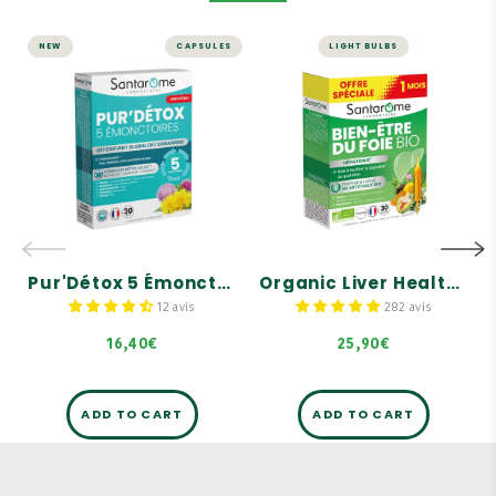
NEW
CAPSULES
LIGHT BULBS
Pur'Détox 5
LIVER AND DIGESTION
Émonctoires - 30
Organic Liver
Gélules
Health -
Hepatonic - 30
Complexe DÉTOX ACTIV' :
ampoules
BOSWELLIA + BARDANE +
PISSENLIT
Digestive comfort
Détoxifiant global de
Normal liver function
l'organisme
Helps facilitate digestion
5 émonctoires : Foie,
intestins, reins, poumons
Pur'Détox 5 Émonctoires - 30 Gélules
Organic Liver Health - Hepatonic - 30 ampoules
et peau
12 avis
282 avis
16,40€
25,90€
ADD TO CART
ADD TO CART