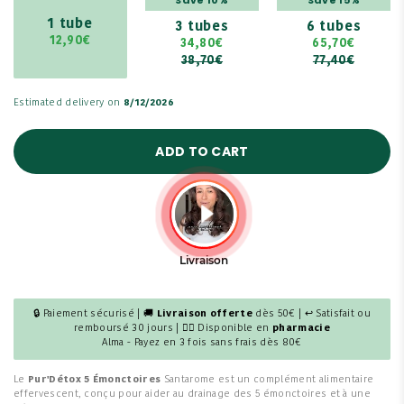
1 tube
3 tubes
6 tubes
12,90€
34,80€
65,70€
38,70€
77,40€
Estimated delivery on
8/12/2026
ADD TO CART
🔒 Paiement sécurisé | 🚚
Livraison offerte
dès 50€ | ↩ Satisfait ou
remboursé 30 jours | 👩‍⚕️ Disponible en
pharmacie
Alma - Payez en 3 fois sans frais dès 80€
Le
Pur'Détox 5 Émonctoires
Santarome est un complément alimentaire
effervescent, conçu pour aider au drainage des 5 émonctoires et à une