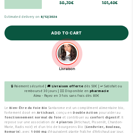
50,70€
101,40€
Estimated delivery on
8/12/2026
ADD TO CART
🔒 Paiement sécurisé | 🚚
Livraison offerte
dès 50€ | ↩ Satisfait ou
remboursé 30 jours | 👩‍⚕️ Disponible en
pharmacie
Alma - Payez en 3 fois sans frais dès 80€
Le
Bien-Être du Foie Bio
Santarome est un complément alimentaire bio,
fortement dosé en
Artichaut
, conçu en
Double Action
pour aider au
fonctionnement normal du foie
et contribuer au
confort digestif
. Il
repose sur une association de
4 plantes
(Artichaut, Pissenlit, Chardon-
Marie, Radis noir) et d'un trio de bourgeons Bio (
Genévrier, Bouleau,
Romarin
), avec
1 000 mg
d'équivalent plante fraîche d'Artichaut par jour.