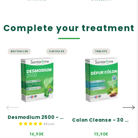
Complete your treatment
BESTSELLER
CAPSULES
TABLETS
LIVER AND DIGESTION
LIVER AND DIGESTION
Desmodium 2500
Colon Cleanse -
- 30 capsules
30 tablets
Highly concentrated in
Colon detox
Desmodium: 2,500 mg of
dry plant equivalent.
Digestive and intestinal
comfort
Desmodium promotes
liver function.
Growth of intestinal
microflora
Formula supplemented
with a trio of birch,
Desmodium 2500 - 30 capsules
juniper, and rosemary
Colon Cleanse - 30 tablets
buds.
44 avis
16,90€
15,90€