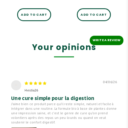
ADD TO CART
ADD TO CART
WRITE A REVIEW
Your opinions
04/06/26
H
Hestia26
Une cure simple pour la digestion
J’aime bien ce produit parce qu’il reste simple, naturel et facile à
intégrer dans une routine. La formule bio à base de plantes donne
une impression saine, et c’est le genre de cure qu’on prend
volontiers après des repas un peu lourds ou quand on veut
soutenir le confort digestif.