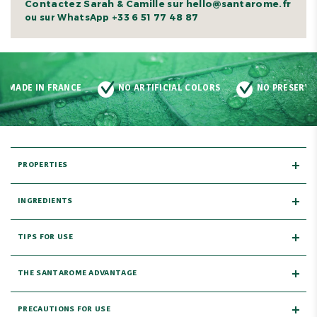
Contactez Sarah & Camille sur hello@santarome.fr
+33 6 51 77 48 87
ou sur WhatsApp
MADE IN FRANCE
NO ARTIFICIAL COLORS
NO PRESERVA
PROPERTIES
INGREDIENTS
TIPS FOR USE
THE SANTAROME ADVANTAGE
PRECAUTIONS FOR USE