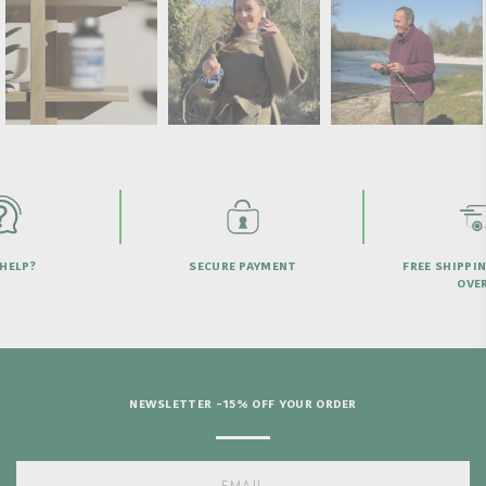
HELP?
SECURE PAYMENT
FREE SHIPPI
OVER
NEWSLETTER -15% OFF YOUR ORDER