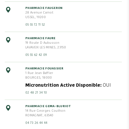
PHARMACIE FAUGERON
28 Avenue Carnot
USSEL, 19200
05 55 72 11 52
PHARMACIE FAURE
19 Route D Aubusson
LAVAVEIX LES MINES, 23150
05 55 62 42 09
PHARMACIE FOUASSIER
1 Rue Jean Baffier
BOURGES, 18000
Micronutrition Active Disponible
OUI
02 48 21 34 10
PHARMACIE GEMA-BLURIOT
14 Rue Georges Couthon
ROMAGNAT, 63540
04 73 26 44 44