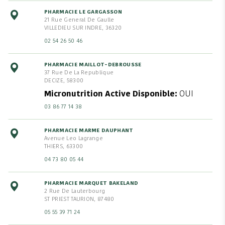
PHARMACIE LE GARGASSON
21 Rue General De Gaulle
VILLEDIEU SUR INDRE, 36320
02 54 26 50 46
PHARMACIE MAILLOT-DEBROUSSE
37 Rue De La Republique
DECIZE, 58300
Micronutrition Active Disponible
OUI
03 86 77 14 38
PHARMACIE MARME DAUPHANT
Avenue Leo Lagrange
THIERS, 63300
04 73 80 05 44
PHARMACIE MARQUET BAKELAND
2 Rue De Lauterbourg
ST PRIEST TAURION, 87480
05 55 39 71 24