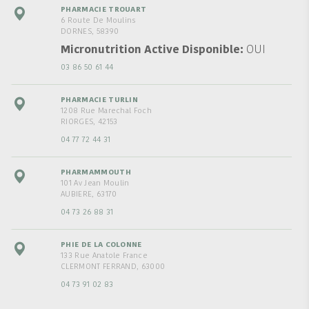
PHARMACIE TROUART
6 Route De Moulins
DORNES, 58390
Micronutrition Active Disponible
OUI
03 86 50 61 44
PHARMACIE TURLIN
1208 Rue Marechal Foch
RIORGES, 42153
04 77 72 44 31
PHARMAMMOUTH
101 Av Jean Moulin
AUBIERE, 63170
04 73 26 88 31
PHIE DE LA COLONNE
133 Rue Anatole France
CLERMONT FERRAND, 63000
04 73 91 02 83