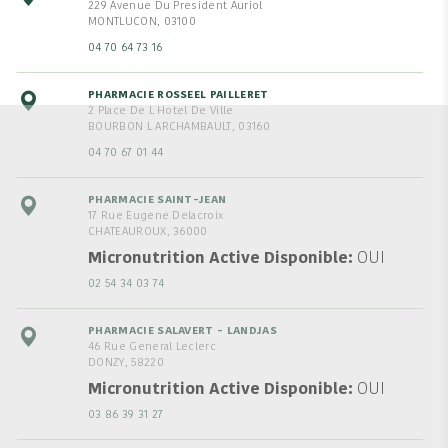
229 Avenue Du President Auriol
MONTLUCON, 03100
04 70 64 73 16
PHARMACIE ROSSEEL PAILLERET
2 Place De L Hotel De Ville
BOURBON L ARCHAMBAULT, 03160
04 70 67 01 44
PHARMACIE SAINT-JEAN
17 Rue Eugene Delacroix
CHATEAUROUX, 36000
Micronutrition Active Disponible
OUI
02 54 34 03 74
PHARMACIE SALAVERT - LANDJAS
46 Rue General Leclerc
DONZY, 58220
Micronutrition Active Disponible
OUI
03 86 39 31 27