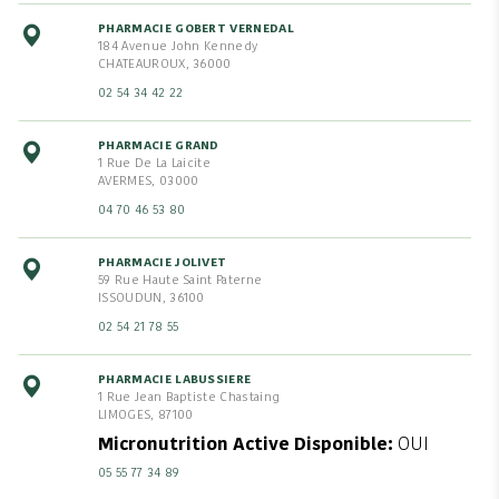
PHARMACIE GOBERT VERNEDAL
184 Avenue John Kennedy
CHATEAUROUX, 36000
02 54 34 42 22
PHARMACIE GRAND
1 Rue De La Laicite
AVERMES, 03000
04 70 46 53 80
PHARMACIE JOLIVET
59 Rue Haute Saint Paterne
ISSOUDUN, 36100
02 54 21 78 55
PHARMACIE LABUSSIERE
1 Rue Jean Baptiste Chastaing
LIMOGES, 87100
Micronutrition Active Disponible
OUI
05 55 77 34 89