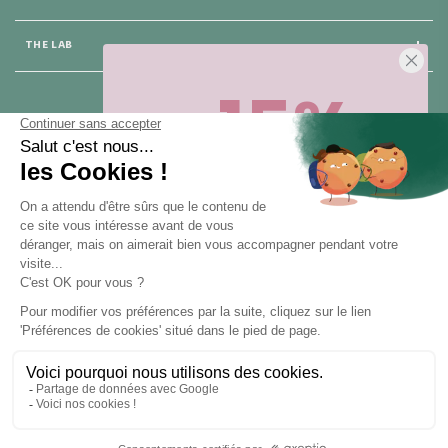
THE LAB
-15%
25 rue du Général Foy
75008 Paris
Sur votre première commande,
en ce
moment
! Désinscription en 1 clic, à
tout moment.
CONTACT US
Pour toute question, contactez nous (réponse sous 24h du lundi au
vendredi de 9h à 18h) :
Obtenir -15%
hello@santarome.fr
WhatsApp +33 6 51 77 48 87
et
(message)
En vous abonnant, vous acceptez de recevoir des communications