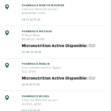
PHARMACIE MARTIN MOUNIER
4 Avenue Marechal Leclerc
BEAUMONT, 63110
04 73 26 75 26
PHARMACIE MATHIEU
11 Place Malus
BOURGES, 18000
Micronutrition Active Disponible
OUI
02 48 20 05 69
PHARMACIE MERLIN
Ctre Commaercial Des Bayles
ISLE, 87170
Micronutrition Active Disponible
OUI
05 55 05 13 54
PHARMACIE MICHEL
2 Rue Du Marechal Leclerc
LEZOUX, 63190
04 73 73 10 42