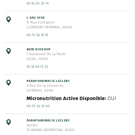
05 55 20 29 14
L EAU VIVE
17 Rue Fontgieve
CLERMONT-FERRAND, 63000
04 73 36 41 15
NEW BIOSHOP
7 Boulevard De La Prade
USSEL, 19200
05 55 94 13 22
PARAPHARMACIE LECLERC
4 Rue De La Cheveche
DOMERAT, 03410
Micronutrition Active Disponible
OUI
04 70 02 51 00
PARAPHARMACIE LECLERC
Samdis
ST AMAND MONTROND, 18200