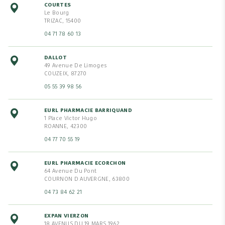
COURTES
Le Bourg
TRIZAC, 15400
04 71 78 60 13
DALLOT
49 Avenue De Limoges
COUZEIX, 87270
05 55 39 98 56
EURL PHARMACIE BARRIQUAND
1 Place Victor Hugo
ROANNE, 42300
04 77 70 55 19
EURL PHARMACIE ECORCHON
64 Avenue Du Pont
COURNON D AUVERGNE, 63800
04 73 84 62 21
EXPAN VIERZON
18 AVENUS DU 19 MARS 1962