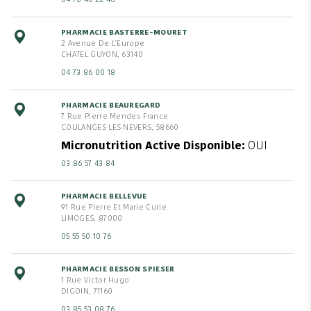
04 70 46 22 46
PHARMACIE BASTERRE-MOURET
2 Avenue De L'Europe
CHATEL GUYON, 63140
04 73 86 00 18
PHARMACIE BEAUREGARD
7 Rue Pierre Mendes France
COULANGES LES NEVERS, 58660
Micronutrition Active Disponible
OUI
03 86 57 43 84
PHARMACIE BELLEVUE
91 Rue Pierre Et Marie Curie
LIMOGES, 87000
05 55 50 10 76
PHARMACIE BESSON SPIESER
1 Rue Victor Hugo
DIGOIN, 71160
03 85 53 08 76