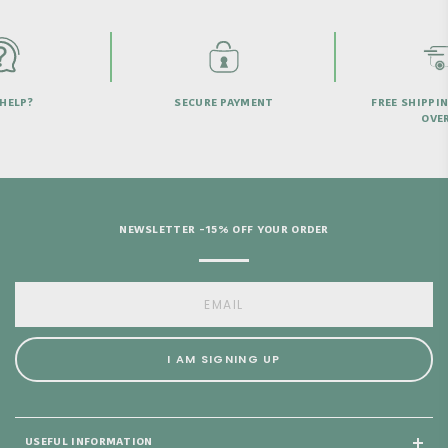
PAYMENT
FREE SHIPPING ON ORDERS
SATISFAIT OU
OVER $50
JO
NEWSLETTER -15% OFF YOUR ORDER
I AM SIGNING UP
USEFUL INFORMATION