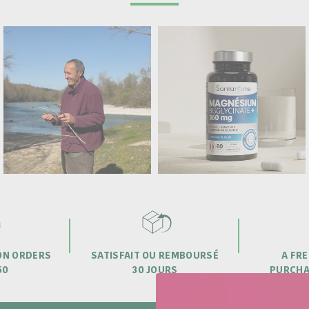
 ON ORDERS
SATISFAIT OU REMBOURSÉ
A FRE
50
30 JOURS
PURCHA