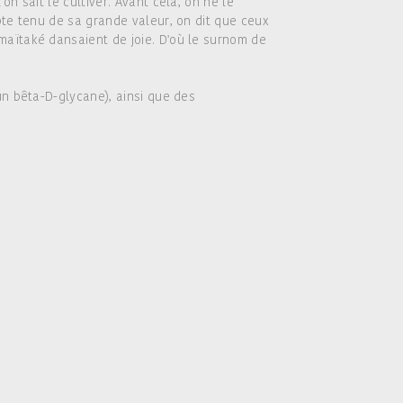
on sait le cultiver. Avant cela, on ne le
pte tenu de sa grande valeur, on dit que ceux
aïtaké dansaient de joie. D'où le surnom de
un bêta-D-glycane), ainsi que des