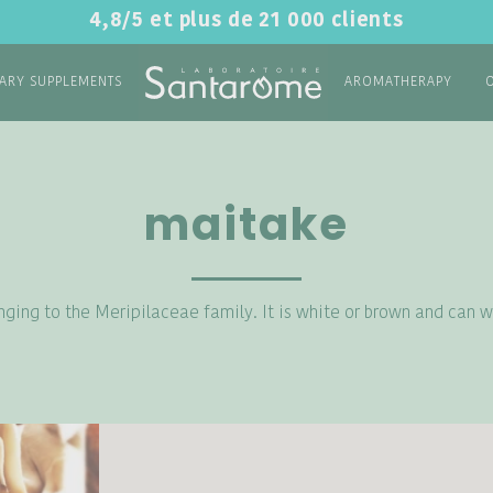
4,8/5 et plus de 21 000 clients
TARY SUPPLEMENTS
AROMATHERAPY
maitake
ging to the Meripilaceae family. It is white or brown and can w