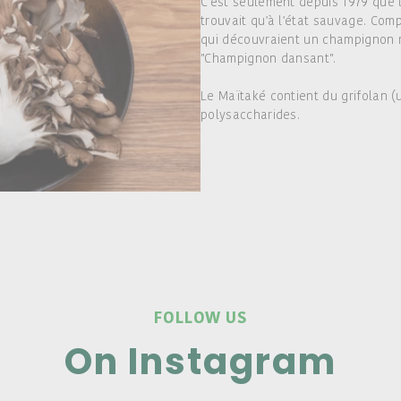
C'est seulement depuis 1979 que l'
trouvait qu'à l'état sauvage. Com
qui découvraient un champignon m
"Champignon dansant".
Le Maïtaké contient du grifolan (
polysaccharides.
FOLLOW US
On Instagram