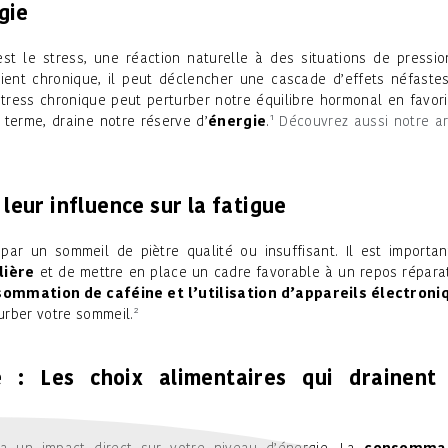
gie
est le stress, une réaction naturelle à des situations de pressi
vient chronique, il peut déclencher une cascade d’effets néfaste
tress chronique peut perturber notre équilibre hormonal en favor
à terme, draine notre réserve d’
énergie
.
¹ Découvrez aussi notre ar
leur influence sur la fatigue
ar un sommeil de piètre qualité ou insuffisant. Il est importa
lière
et de mettre en place un cadre favorable à un repos répara
sommation de caféine et l’utilisation d’appareils électroni
turber votre sommeil.
²
ie : Les choix alimentaires qui drainent