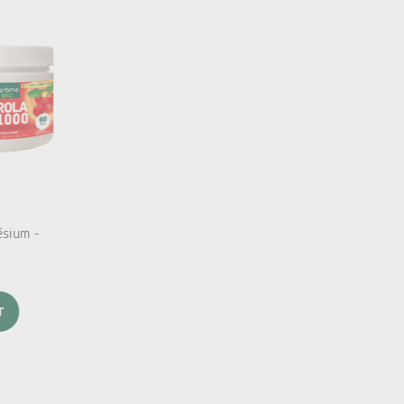
ésium -
T