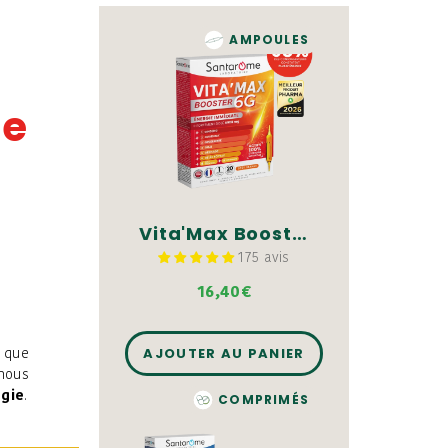
AMPOULES
de
Vita'Max Booster 6G - 20 ampoules
175 avis
16,40€
AJOUTER AU PANIER
t que
 nous
gie
.
COMPRIMÉS