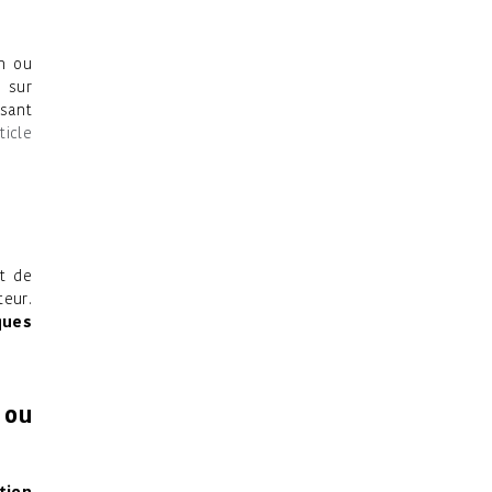
on ou
s sur
isant
ticle
nt de
teur.
ques
 ou