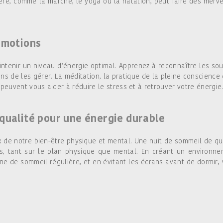
ère, comme la marche, le yoga ou la natation, peut faire des merve
 émotions
intenir un niveau d’énergie optimal. Apprenez à reconnaître les so
s de les gérer. La méditation, la pratique de la pleine conscience 
 peuvent vous aider à réduire le stress et à retrouver votre énergie
 qualité pour une énergie durable
x de notre bien-être physique et mental. Une nuit de sommeil de qu
es, tant sur le plan physique que mental. En créant un environn
ne de sommeil régulière, et en évitant les écrans avant de dormir,