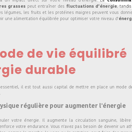
a un impact direct sur votre niveau d’énergie. La
consomma
ères grasses
peut entraîner des
fluctuations d’énergie
, tandi
les légumes, les fruits et les protéines maigres peuvent vous donn
ir une alimentation équilibrée pour optimiser votre niveau d’
énerg
de de vie équilibré
rgie durable
essentiel, il est tout aussi capital de mettre en place un mode d
.
hysique régulière pour augmenter l'énergie
uler votre énergie. Il augmente la circulation sanguine, libèr
enforce votre endurance. Vous n’avez pas besoin de devenir un at