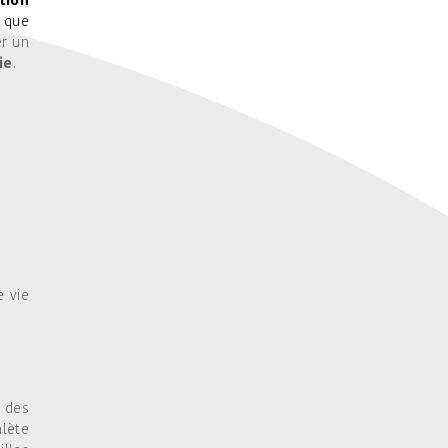
tion
s que
er un
ie
.
e vie
e des
hlète