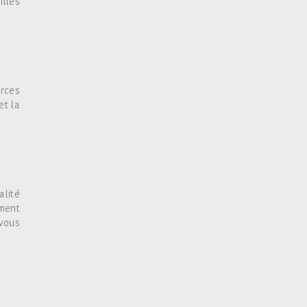
illes
urces
et la
.
alité
ement
 vous