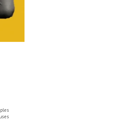
iples
auses