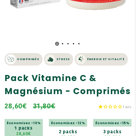
COMPRIMÉS
STRESS
ÉNERGIE ET VITALITÉ
Pack Vitamine C &
Magnésium - Comprimés
28,60€
31,80€
1 avis
Économisez -10%
Économisez -12%
Économisez -15%
1 packs
2 packs
3 packs
28,60€