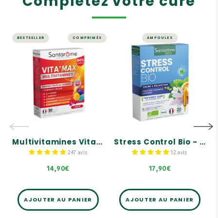
Complétez votre cure
BESTSELLER
COMPRIMÉS
AMPOULES
ÉNERGIE ET VITALITÉ
STRESS ET MÉMOIRE
Multivitamines
Stress Control Bio
Vita'Max Adultes
- 20 ampoules
- 30 comprimés
Extrait de Safran 30 mg
Une gamme complète de
Complexe de 4 plantes et
tonique, pour adultes,
3 bourgeons
enfants et senior
Assimilation rapide et
Pour adultes
efficace pour un stress
passager
Riche en vitamines et
minéraux
Multivitamines Vita'Max Adultes - 30 comprimés
Stress Control Bio - 20 ampoules
247 avis
12 avis
14,90€
17,90€
AJOUTER AU PANIER
AJOUTER AU PANIER