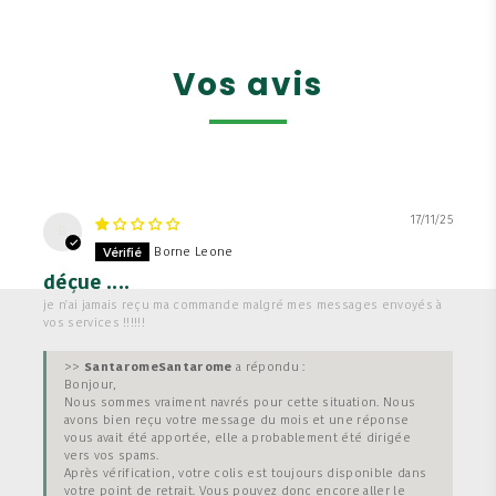
Vos avis
17/11/25
B
Borne Leone
déçue ....
je n'ai jamais reçu ma commande malgré mes messages envoyés à
vos services !!!!!!
>>
Santarome
a répondu :
Bonjour,
Nous sommes vraiment navrés pour cette situation. Nous
avons bien reçu votre message du mois et une réponse
vous avait été apportée, elle a probablement été dirigée
vers vos spams.
Après vérification, votre colis est toujours disponible dans
votre point de retrait. Vous pouvez donc encore aller le