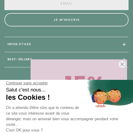
JE M’INSCRIS
INFOS UTILES
BEST-SELLERS
-15%
25 rue du Général Foy
75 008 Paris
Sur votre première commande,
en ce
moment
! Désinscription en 1 clic, à
tout moment.
NOUS CONTACTER