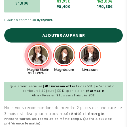
83,95€
162,00€
31,80€
95,40€
190,80€
Livraison estimée au
8/12/2026
AJOUTER AU PANIER
🔒 Paiement sécurisé | 🚚
Livraison offerte
dès 50€ | ↩ Satisfait ou
remboursé 30 jours | 👩‍⚕️ Disponible en
pharmacie
Alma - Payez en 3 fois sans frais dès 80€
Nous vous recommandons de prendre 2 packs car une cure de
3 mois est idéal pour retrouver
sérénité
et
énergie
.
Prendre toutes les formules en même temps. (Acérola 1000 de
préférence le matin).