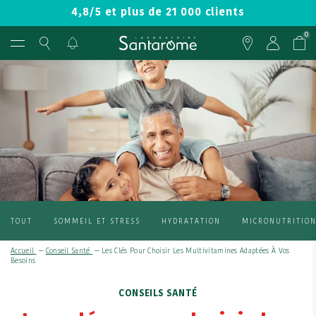
4,8/5 et plus de 21 000 clients
0
TOUT
SOMMEIL ET STRESS
HYDRATATION
MICRONUTRITIO
Accueil
—
Conseil Santé
—
Les Clés Pour Choisir Les Multivitamines Adaptées À Vos
Besoins
CONSEILS SANTÉ