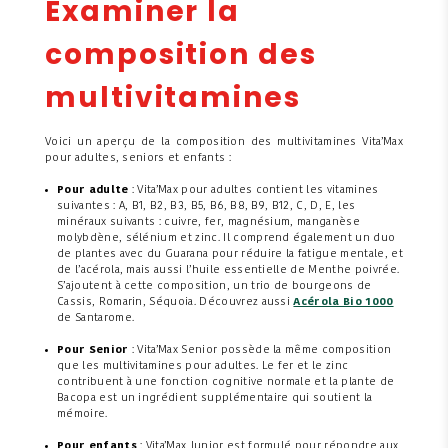
Examiner la
composition des
multivitamines
Voici un aperçu de la composition des multivitamines Vita’Max
pour adultes, seniors et enfants :
Pour adulte
: Vita’Max pour adultes contient les vitamines
suivantes : A, B1, B2, B3, B5, B6, B8, B9, B12, C, D, E, les
minéraux suivants : cuivre, fer, magnésium, manganèse
molybdène, sélénium et zinc. Il comprend également un duo
de plantes avec du Guarana pour réduire la fatigue mentale, et
de l’acérola, mais aussi l’huile essentielle de Menthe poivrée.
S’ajoutent à cette composition, un trio de bourgeons de
Cassis, Romarin, Séquoia. Découvrez aussi
Acérola Bio 1000
de Santarome.
Pour Senior
: Vita’Max Senior possède la même composition
que les multivitamines pour adultes. Le fer et le zinc
contribuent à une fonction cognitive normale et la plante de
Bacopa est un ingrédient supplémentaire qui soutient la
mémoire.
Pour enfants
: Vita’Max Junior est formulé pour répondre aux