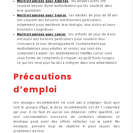
Multivitamines pour Adultes
: les adultes actifs ont
souvent besoin d’une multivitamine qui les soutient dans
leur quotidien.
Multivitamines pour Senior
: les adultes de plus de 50 ans
ont souvent des besoins nutritionnels particuliers,
notamment pour maintenir leur énérgie, leur vision et leurs
fonctions congnitives.
Multivitamines pour Junior
: les enfants de plus de 4 ans
ont aussi des besoins particuliers pour soutenir leur
croissance et leur développement. Contrairement aux
multivitamines pour adultes et senior, qui sont des
comprimés à avaler, les multivitamines Vita’Max Junior sont
sous forme de comprimés à croquer, au goût fruits rouges,
ce qui les rend plus faciles à intégrer dans leur alimentation.
Précautions
d’emploi
Les dosages recommandés ne sont pas à négliger. Quel que
soit le groupe d’âge, la dose recommandée est de 1 comprimé
par jour. Il ne faut en aucun cas dépasser cette quantité, car
une consommation excessive de certaines vitamines et
minéraux peut avoir des effets néfastes sur la santé. Par
exemple, prendre trop de vitamine A peut causer des
problèmes de foie.