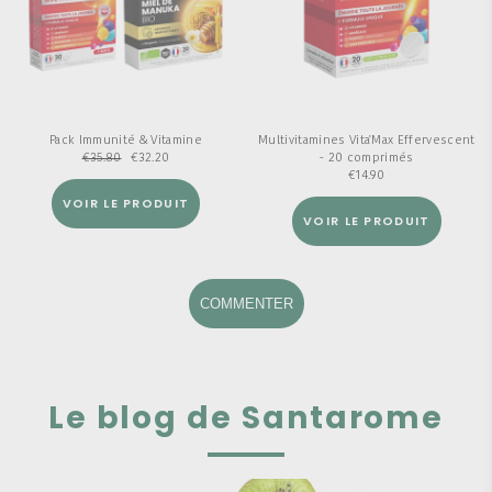
Pack Immunité & Vitamine
Multivitamines Vita'Max Effervescent
€
35.80
€
32.20
- 20 comprimés
€
14.90
VOIR LE PRODUIT
VOIR LE PRODUIT
COMMENTER
Le blog de Santarome