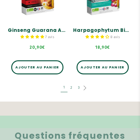
20 ampoules
Harpagophytum Bio : 2000
mg en équivalent plante
Contribue à apporter
sèche par ampoule.
énergie et vitalité
L'Harpagophytum Bio aide
Produit de la ruche :
au confort articulaire.
gamme Manuka Royal
Ginseng Guarana Acérola Gingembre Miel de Manuka Bio - 20 ampoules
Harpagophytum Bio 2000 - 20 ampoules
Formule complétée d’un
trio de bourgeons Bio :
7 avis
8 avis
Pin, Cassis, Bouleau.
20,90€
18,90€
AJOUTER AU PANIER
AJOUTER AU PANIER
1
2
3
Questions fréquentes