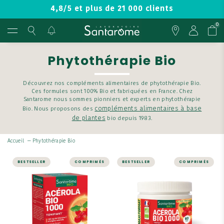
4,8/5 et plus de 21 000 clients
0
Phytothérapie Bio
Découvrez nos compléments alimentaires de phytothérapie Bio.
Ces formules sont 100% Bio et fabriquées en France. Chez
Santarome nous sommes pionniers et experts en phytothérapie
compléments alimentaires à base
Bio. Nous proposons des
de plantes
bio depuis 1983.
Accueil
—
Phytothérapie Bio
BESTSELLER
COMPRIMÉS
BESTSELLER
COMPRIMÉS
ÉNERGIE ET VITALITÉ
ÉNERGIE ET VITALITÉ
Acérola Bio 1000 -
Acérola Bio 1000 -
20 comprimés
60 comprimés
Retrouvez toute l'énergie
Retrouvez toute l'énergie
nécessaire grâce à
nécessaire grâce à
ACÉROLA BIO 1000 - 20
ACÉROLA BIO 1000 - 60