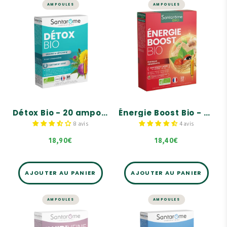
AMPOULES
AMPOULES
DÉTOX
ÉNERGIE ET VITALITÉ
Détox Bio - 20
Énergie Boost Bio
ampoules
- 20 ampoules
Aide à une détox globale
Coup de BOOST immédiat !
et un nettoyage de
l'organisme.
Contient 35 mg de
cafféine NATURELLE par
Formule complète à base
ampoule.
de 5 plantes Bio qui cible
les 5 émonctoires : Reins,
Hautement dosé en
Foie, Peau, Poumons,
Guarana, Ginseng,
Intestins.
Gingembre et Baobab !
Détox Bio - 20 ampoules
Énergie Boost Bio - 20 ampoules
Complétée par un trio de
bourgeons Bio et cueillis
8 avis
4 avis
à la main : Cassis, Frêne,
Eglantier.
18,90€
18,40€
AJOUTER AU PANIER
AJOUTER AU PANIER
AMPOULES
AMPOULES
CIRCULATION
STRESS ET MÉMOIRE
Fluidiveine
Ginkgo Bio 2000 -