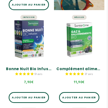
AJOUTER AU PANIER
INFUSION
GÉLULES
SOMMEIL
FOIE ET DIGESTION
Bonne Nuit Bio
Complément
Infusion - 20
alimentaire Gaz
infusions
et Ballonnements
Bio - 30 gélules
Sommeil & relaxation.
Aide à éliminer les gaz
Calme & réduit la
intestinaux.
nervosité.
Réduit la sensation de
Saveur orange.
ballonnements.
Bonne Nuit Bio Infusion - 20 infusions
Complément alimentaire Gaz et Ballonnements Bio - 30 gélules
Diminue les inconforts
digestifs.
51 avis
37 avis
7,90€
11,90€
AJOUTER AU PANIER
AJOUTER AU PANIER