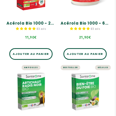
COMPRIMÉS.
COMPRIMÉS.
180 mg de Vitamine C
180 mg de Vitamine C
100% naturelle et BIO.
100% naturelle et BIO.
Bon goût naturel de
Bon goût naturel de
Acérola Bio 1000 - 20 comprimés
Acérola Bio 1000 - 60 comprimés
fruits rouges Bio !
fruits rouges Bio !
83 avis
83 avis
11,90€
21,90€
AJOUTER AU PANIER
AJOUTER AU PANIER
AMPOULES
BESTSELLER
GÉLULES
FOIE ET DIGESTION
FOIE ET DIGESTION
Artichaut Bio
Bien-Être du Foie
Radis Noir Bio - 20
Bio - 30 gélules
ampoules
Fortement dosé en
Artichaut Bio : 2 000 mg !
Formule hautement dosée
en Artichaut Bio : 2500
Contient du Pissenlit Bio
mg équivalent plante
qui aide au
sèche par ampoule.
fonctionnement normal
du foie.
L'artichaut aide à