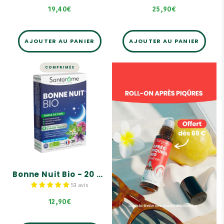
19,40€
25,90€
AJOUTER AU PANIER
AJOUTER AU PANIER
COMPRIMÉS
SOMMEIL
Bonne Nuit Bio -
20 comprimés
Triple action sur le
sommeil.
100% actifs d'origine
végétale.
Sans accoutumance
Bonne Nuit Bio - 20 comprimés
53 avis
12,90€