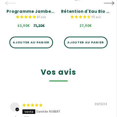
Détoxifie, 3.Affine la
silhouette, et 4. Soutient
71,20€
la circulation.
Programme Jambes Légères Été - 80 jours
Rétention d'Eau Bio - 30 comprimés
Formule composée de 6
87 avis
151 avis
plantes Bio et 3
bourgeons Bio.
63,90€
71,20€
27,90€
AJOUTER AU PANIER
AJOUTER AU PANIER
Vos avis
06/12/24
D
Danielle ROBERT