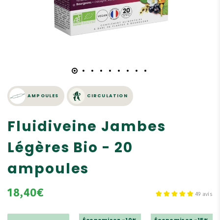
AMPOULES
CIRCULATION
Fluidiveine Jambes
Légères Bio - 20
ampoules
18,40€
49 avis
Économisez -10%
Économisez -15%