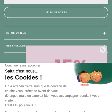
JE M’INSCRIS
INFOS UTILES
BEST-SELLERS
-15%
25 rue du Général Foy
75 008 Paris
Sur votre première commande,
en ce
moment
! Désinscription en 1 clic, à
tout moment.
NOUS CONTACTER