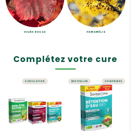
VIGNE ROUGE
HAMAMÉLIS
Complétez votre cure
CIRCULATION
BESTSELLER
COMPRIMÉS
Programme
MINCEUR
Jambes Légères
Rétention d'Eau
Été - 80 jours
Bio - 30
comprimés
Détoxifier, relancer,
maintenir
Offrez de la légèreté à vos
jambes !
Jambes légères durables
4 actions sur la rétention
Efficacité prouvée
d'eau : 1. Draine, 2.