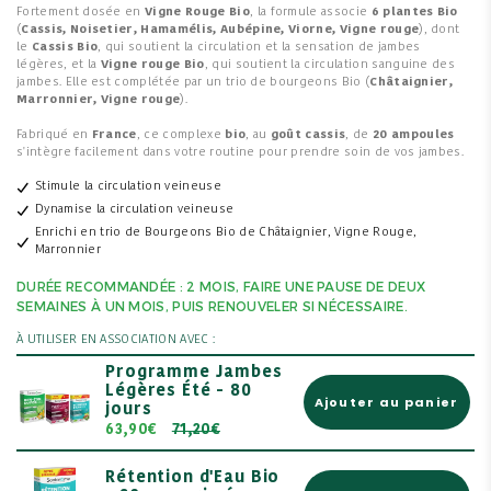
Fortement dosée en
Vigne Rouge Bio
, la formule associe
6 plantes Bio
(
Cassis, Noisetier, Hamamélis, Aubépine, Viorne, Vigne rouge
), dont
le
Cassis Bio
, qui soutient la circulation et la sensation de jambes
légères, et la
Vigne rouge Bio
, qui soutient la circulation sanguine des
jambes. Elle est complétée par un trio de bourgeons Bio (
Châtaignier,
Marronnier, Vigne rouge
).
Fabriqué en
France
, ce complexe
bio
, au
goût cassis
, de
20 ampoules
s'intègre facilement dans votre routine pour prendre soin de vos jambes.
Stimule la circulation veineuse
Dynamise la circulation veineuse
Enrichi en trio de Bourgeons Bio de Châtaignier, Vigne Rouge,
Marronnier
DURÉE RECOMMANDÉE : 2 MOIS, FAIRE UNE PAUSE DE DEUX
SEMAINES À UN MOIS, PUIS RENOUVELER SI NÉCESSAIRE.
À UTILISER EN ASSOCIATION AVEC :
Programme Jambes
Légères Été - 80
Ajouter au panier
jours
63,90€
71,20€
Rétention d'Eau Bio