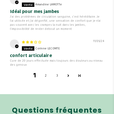
Amandine LAMOTTe
Idéal pour mes jambes
J'ai des problèmes de circulation sanguine, c'est héréditaire. Je
l'ai utilisée et j'ai dégonflé, une sensation de confort que je n'ai
pas souvent avec les crampes la nuit dans les jambes,
l'impossibilité de rester debout un moment
11/05/24
C
Corinne LECOMTE
confort articulaire
Cure de 20 jours effectuée mais toujours des douleurs au niveau
des genoux
1
2
3
Questions fréquentes