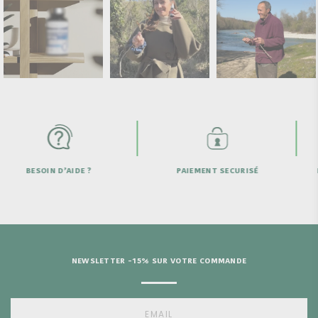
D’AIDE ?
PAIEMENT SECURISÉ
LIVRAISON OFF
DE 
NEWSLETTER -15% SUR VOTRE COMMANDE