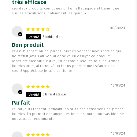
très efficace
ces deux produits conjugués ont un effet rapide et bénéfique
sur les articulations, notamment les genoux.
08/06/24
S
Sophie Mora
Bon produit
J’avais la sensation de jambes lourdes pendant mon sport ce qui
ne m’était jamais arriver j’ai donc voulu essayer ce produit!
Assez efficace faut le dire, j’ai encore quelques fois les jambes
lourdes mais j’ai retrouvé un tonus pendant mes séances de
sport! Appréciable je suis contente
12/05/24
C
Claire dezaille
Parfait
J’ai toujours ressenti pendant les nuits ces sensations de jambes
lourdes. En prenant ces ampoules tous les jours, tout vas bien de
nouveau. Je recommande
12/05/24
A