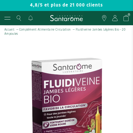
4,8/5 et plus de 21 000 clients
0
Accueil
—
Complément Alimentaire Circulation
—
Fluidiveine Jambes Légères Bio - 20
Ampoules