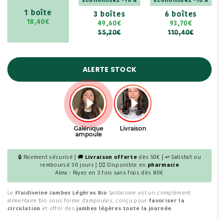
1 boîte
3 boîtes
6 boîtes
18,40€
49,60€
93,70€
55,20€
110,40€
ALERTE STOCK
🔒 Paiement sécurisé | 🚚
Livraison offerte
dès 50€ | ↩ Satisfait ou
remboursé 30 jours | 👩‍⚕️ Disponible en
pharmacie
Alma - Payez en 3 fois sans frais dès 80€
Le
Fluidiveine Jambes Légères Bio
Santarome est un complément
alimentaire bio sous forme d'ampoules, conçu pour
favoriser la
circulation
et offrir des
jambes légères toute la journée
.