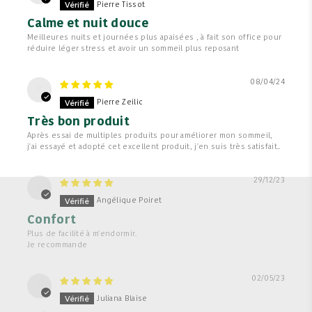
Pierre Tissot
Calme et nuit douce
Meilleures nuits et journées plus apaisées , à fait son office pour
réduire léger stress et avoir un sommeil plus reposant
08/04/24
P
Pierre Zeilic
Très bon produit
Après essai de multiples produits pour améliorer mon sommeil,
j'ai essayé et adopté cet excellent produit, j'en suis très satisfait..
29/12/23
A
Angélique Poiret
Confort
Plus de facilité à m'endormir.
Je recommande
02/05/23
J
Juliana Blaise