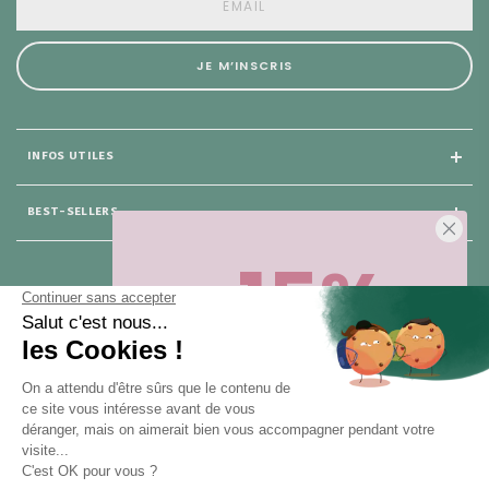
JE M’INSCRIS
INFOS UTILES
BEST-SELLERS
-15%
25 rue du Général Foy
75 008 Paris
Sur votre première commande,
en ce
moment
! Désinscription en 1 clic, à
tout moment.
NOUS CONTACTER