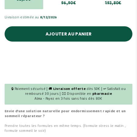
96,90€
193,80€
Livraison estimée au
8/12/2026
AJOUTER AU PANIER
🔒 Paiement sécurisé | 🚚
Livraison offerte
dès 50€ | ↩ Satisfait ou
remboursé 30 jours | 👩‍⚕️ Disponible en
pharmacie
Alma - Payez en 3 fois sans frais dès 80€
Envie d'une solution naturelle pour endormissement rapide et un
sommeil réparateur ?
Prendre toutes les formules en même temps. (Formule stress le matin ,
formule sommeil le soir)