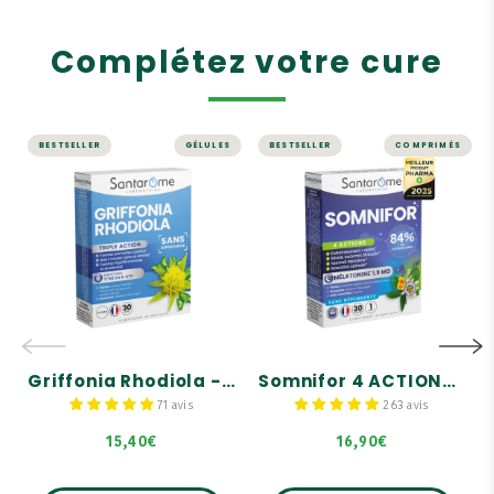
Complétez votre cure
BESTSELLER
GÉLULES
BESTSELLER
COMPRIMÉS
STRESS ET MÉMOIRE
SOMMEIL
Griffonia
Somnifor 4
Rhodiola - 30
ACTIONS - 30
gélules
comprimés
sommeil
La seule gélule associant
les 2 ingrédients anti-
4 ACTIONS sur le sommeil
déprime
De la mélatonine, des
2 plantes adaptogènes
plantes, une huile
fortement dosées
essentielle et des
bourgeons
Etat d'esprit positif &
Griffonia Rhodiola - 30 gélules
Somnifor 4 ACTIONS - 30 comprimés sommeil
calme et sérénité
Sans dépendance
71 avis
263 avis
15,40€
16,90€