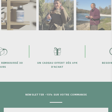
 REMBOURSÉ 30
UN CADEAU OFFERT DÈS 69€
BESOIN 
URS
D'ACHAT
NEWSLETTER -15% SUR VOTRE COMMANDE