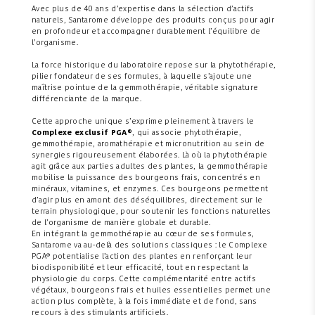
Avec plus de 40 ans d’expertise dans la sélection d’actifs
naturels, Santarome développe des produits conçus pour agir
en profondeur et accompagner durablement l’équilibre de
l’organisme.
La force historique du laboratoire repose sur la phytothérapie,
pilier fondateur de ses formules, à laquelle s’ajoute une
maîtrise pointue de la gemmothérapie, véritable signature
différenciante de la marque.
Cette approche unique s’exprime pleinement à travers le
Complexe exclusif PGA®
, qui associe phytothérapie,
gemmothérapie, aromathérapie et micronutrition au sein de
synergies rigoureusement élaborées. Là où la phytothérapie
agit grâce aux parties adultes des plantes, la gemmothérapie
mobilise la puissance des bourgeons frais, concentrés en
minéraux, vitamines, et enzymes. Ces bourgeons permettent
d’agir plus en amont des déséquilibres, directement sur le
terrain physiologique, pour soutenir les fonctions naturelles
de l’organisme de manière globale et durable.
En intégrant la gemmothérapie au cœur de ses formules,
Santarome va au-delà des solutions classiques : le Complexe
PGA® potentialise l’action des plantes en renforçant leur
biodisponibilité et leur efficacité, tout en respectant la
physiologie du corps. Cette complémentarité entre actifs
végétaux, bourgeons frais et huiles essentielles permet une
action plus complète, à la fois immédiate et de fond, sans
recours à des stimulants artificiels.