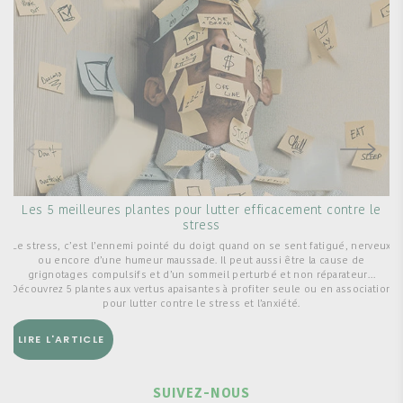
Les 5 meilleures plantes pour lutter efficacement contre le
stress
L
Le stress, c’est l’ennemi pointé du doigt quand on se sent fatigué, nerveux
ou encore d’une humeur maussade. Il peut aussi être la cause de
grignotages compulsifs et d’un sommeil perturbé et non réparateur…
Découvrez 5 plantes aux vertus apaisantes à profiter seule ou en association
pour lutter contre le stress et l’anxiété.
LIRE L'ARTICLE
SUIVEZ-NOUS