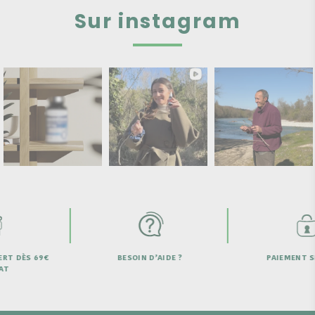
Sur instagram
D’AIDE ?
PAIEMENT SECURISÉ
LIVRAISON OFF
DE 