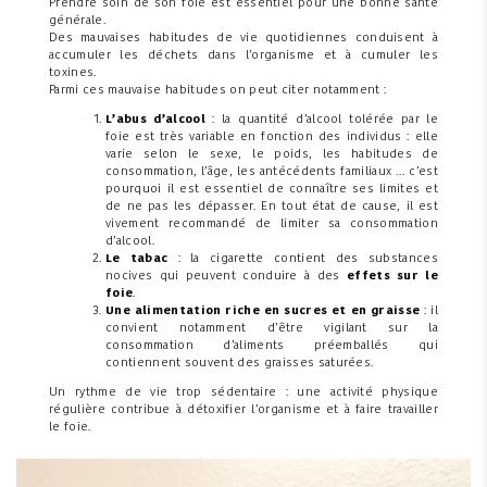
Prendre soin de son foie est essentiel pour une bonne santé
générale.
Des mauvaises habitudes de vie quotidiennes conduisent à
accumuler les déchets dans l’organisme et à cumuler les
toxines.
Parmi ces mauvaise habitudes on peut citer notamment :
L’abus d’alcool
: la quantité d’alcool tolérée par le
foie est très variable en fonction des individus : elle
varie selon le sexe, le poids, les habitudes de
consommation, l’âge, les antécédents familiaux … c’est
pourquoi il est essentiel de connaître ses limites et
de ne pas les dépasser. En tout état de cause, il est
vivement recommandé de limiter sa consommation
d’alcool.
Le tabac
: la cigarette contient des substances
nocives qui peuvent conduire à des
effets sur le
foie
.
Une alimentation riche en sucres et en graisse
: il
convient notamment d’être vigilant sur la
consommation d’aliments préemballés qui
contiennent souvent des graisses saturées.
Un rythme de vie trop sédentaire : une activité physique
régulière contribue à détoxifier l’organisme et à faire travailler
le foie.