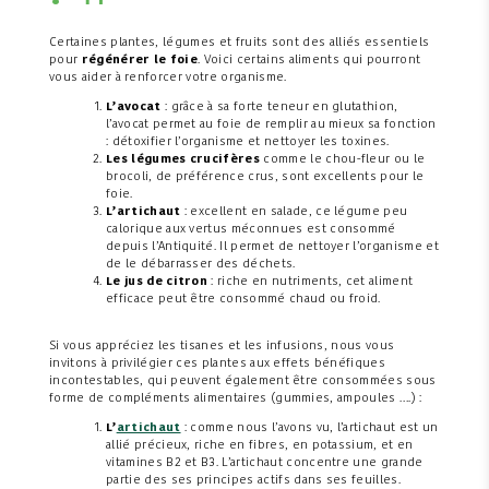
Certaines plantes, légumes et fruits sont des alliés essentiels
pour
régénérer le foie
. Voici certains aliments qui pourront
vous aider à renforcer votre organisme.
L’avocat
: grâce à sa forte teneur en glutathion,
l’avocat permet au foie de remplir au mieux sa fonction
: détoxifier l’organisme et nettoyer les toxines.
Les légumes crucifères
comme le chou-fleur ou le
brocoli, de préférence crus, sont excellents pour le
foie.
L’artichaut
: excellent en salade, ce légume peu
calorique aux vertus méconnues est consommé
depuis l’Antiquité. Il permet de nettoyer l’organisme et
de le débarrasser des déchets.
Le jus de citron
: riche en nutriments, cet aliment
efficace peut être consommé chaud ou froid.
Si vous appréciez les tisanes et les infusions, nous vous
invitons à privilégier ces plantes aux effets bénéfiques
incontestables, qui peuvent également être consommées sous
forme de compléments alimentaires (gummies, ampoules ….) :
L’
artichaut
: comme nous l’avons vu, l’artichaut est un
allié précieux, riche en fibres, en potassium, et en
vitamines B2 et B3. L’artichaut concentre une grande
partie des ses principes actifs dans ses feuilles.