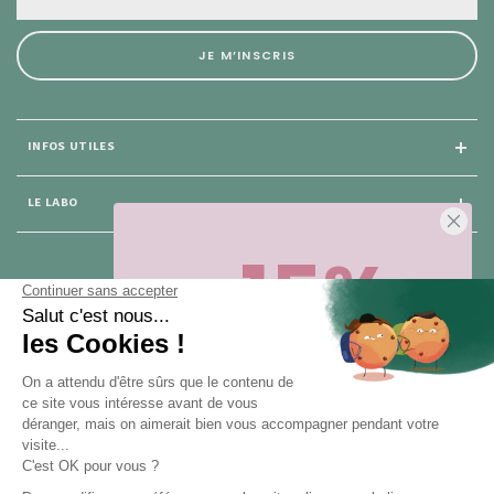
JE M’INSCRIS
INFOS UTILES
LE LABO
-15%
25 rue du Général Foy
75 008 Paris
Sur votre première commande,
en ce
moment
! Désinscription en 1 clic, à
tout moment.
NOUS CONTACTER