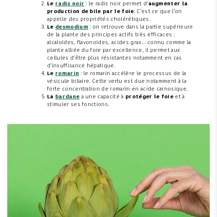
Le
radis noir
: le radis noir permet d’
augmenter la
production de bile par le foie
. C’est ce que l’on
appelle des propriétés cholérétiques.
Le
desmodium
: on retrouve dans la partie supérieure
de la plante des principes actifs très efficaces :
alcaloïdes, flavonoïdes, acides gras… connu comme la
plante alliée du foie par excellence, il permet aux
cellules d’être plus résistantes notamment en cas
d’insuffisance hépatique.
Le
romarin
: le romarin accélère le processus de la
vésicule biliaire. Cette vertu est due notamment à la
forte concentration de romarin en acide carnosique.
La
bardane
a une capacité à
protéger le foie
et à
stimuler ses fonctions.