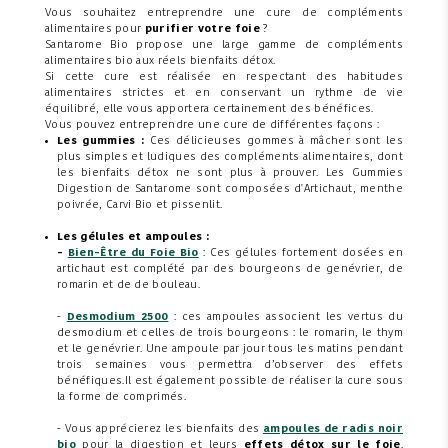
Vous souhaitez entreprendre une cure de compléments
alimentaires pour
purifier votre foie
?
Santarome Bio propose une large gamme de compléments
alimentaires bio aux réels bienfaits détox.
Si cette cure est réalisée en respectant des habitudes
alimentaires strictes et en conservant un rythme de vie
équilibré, elle vous apportera certainement des bénéfices.
Vous pouvez entreprendre une cure de différentes façons :
Les gummies :
Ces délicieuses gommes à mâcher sont les
plus simples et ludiques des compléments alimentaires, dont
les bienfaits détox ne sont plus à prouver. Les Gummies
Digestion de Santarome sont composées d'Artichaut, menthe
poivrée, Carvi Bio et pissenlit.
Les gélules et ampoules :
-
Bien-Être du Foie Bio
: Ces gélules fortement dosées en
artichaut est complété par des bourgeons de genévrier, de
romarin et de de bouleau.
-
Desmodium 2500
: ces ampoules associent les vertus du
desmodium et celles de trois bourgeons : le romarin, le thym
et le genévrier. Une ampoule par jour tous les matins pendant
trois semaines vous permettra d’observer des effets
bénéfiques.Il est également possible de réaliser la cure sous
la forme de comprimés.
- Vous apprécierez les bienfaits des
ampoules de radis noir
bio
pour la digestion et leurs
effets détox sur le foie
.