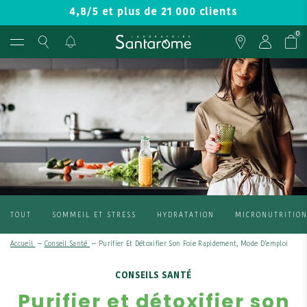
4,8/5 et plus de 21 000 clients
0
TOUT
SOMMEIL ET STRESS
HYDRATATION
MICRONUTRITIO
Accueil
—
Conseil Santé
—
Purifier Et Détoxifier Son Foie Rapidement, Mode D’emploi
CONSEILS SANTÉ
Purifier et détoxifier son