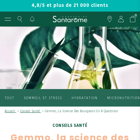
4,8/5 et plus de 21 000 clients
0
TOUT
SOMMEIL ET STRESS
HYDRATATION
MICRONUTRITIO
Accueil
—
Conseil Santé
—
Gemmo, La Science Des Bourgeons En 8 Questions
CONSEILS SANTÉ
Gemmo, la science des