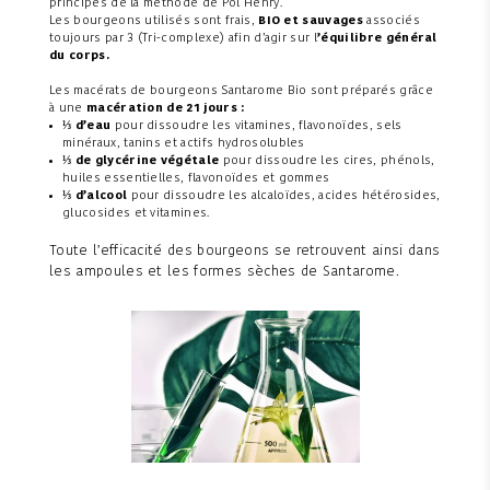
principes de la méthode de Pol Henry.
Les bourgeons utilisés sont frais,
BIO et sauvages
associés
toujours par 3 (Tri-complexe) afin d’agir sur l
’équilibre général
du corps.
Les macérats de bourgeons Santarome Bio sont préparés grâce
à une
macération de 21 jours :
⅓ d’eau
pour dissoudre les vitamines, flavonoïdes, sels
minéraux, tanins et actifs hydrosolubles
⅓ de glycérine végétale
pour dissoudre les cires, phénols,
huiles essentielles, flavonoïdes et gommes
⅓ d’alcool
pour dissoudre les alcaloïdes, acides hétérosides,
glucosides et vitamines.
Toute l’efficacité des bourgeons se retrouvent ainsi dans
les ampoules et les formes sèches de Santarome.