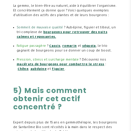
La gemmo, le bien-être au naturel, aide à équilibrer l'organisme.
Et concrètement ça donne quoi ? Voici quelques exemples
d’utilisation des actifs des plantes et de leurs bourgeons :
Sommeil de mauvaise qualité
? Aubépine, figuier et tilleul, un
tri-complexe de
bourgeons pour retrouver des nuits
calmes et reposantes.
Fatigue passagère
?
Cassis
,
romarin
et
séquoia
, le trio
gagnant de bourgeons pour se donner un coup de boost.
Pression, stress et surcharge mentale
? Découvrez nos
macérats de bourgeons pour combattre le stress
:
Chêne
,
aubépine
et
figuier
.
5) Mais comment
obtenir cet actif
concentré ?
Expert depuis plus de 15 ans en gemmothérapie, les bourgeons
de Santarôme Bio sont récoltés à la main dans le respect des