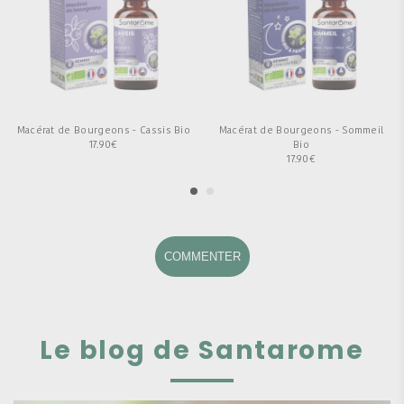
Macérat de Bourgeons - Cassis Bio
Macérat de Bourgeons - Sommeil
17.90
€
Bio
17.90
€
COMMENTER
Le blog de Santarome