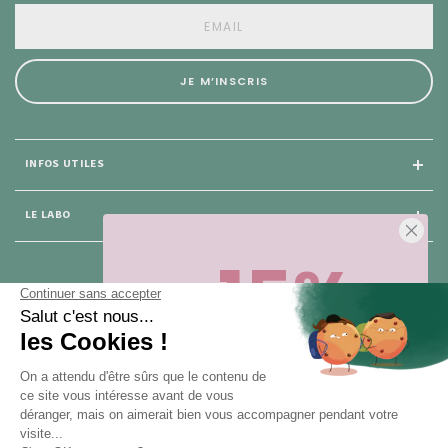
JE M’INSCRIS
INFOS UTILES
LE LABO
-15%
25 rue du Général Foy
75 008 Paris
Sur votre première commande,
en ce
moment
! Désinscription en 1 clic, à
tout moment.