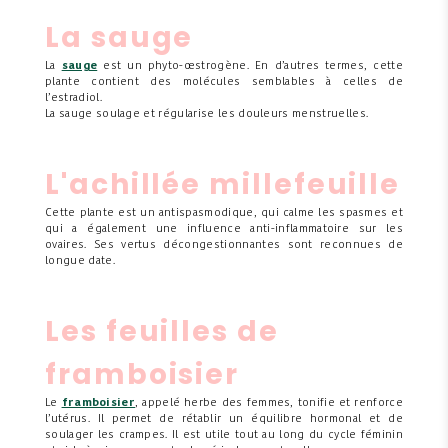
La sauge
La
sauge
est un phyto-œstrogène. En d’autres termes, cette
plante contient des molécules semblables à celles de
l’estradiol.
La sauge soulage et régularise les douleurs menstruelles.
L'achillée millefeuille
Cette plante est un antispasmodique, qui calme les spasmes et
qui a également une influence anti-inflammatoire sur les
ovaires. Ses vertus décongestionnantes sont reconnues de
longue date.
Les feuilles de
framboisier
Le
framboisier
, appelé herbe des femmes, tonifie et renforce
l’utérus. Il permet de rétablir un équilibre hormonal et de
soulager les crampes. Il est utile tout au long du cycle féminin