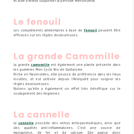
et aide à mieux supporter la période menstruelle.
Le fenouil
Les compléments alimentaires à base de
fenouil
peuvent être
efficaces sur les règles douloureuses.
La grande Camomille
La grande
camomille
est également une plante présente dans
les gummies Mon Cycle Bio de Santarome.
Riche en flavonoïdes, elle pousse de préférence dans les lieux
incultes, et est utilisée depuis l’Antiquité pour soigner les
règles douloureuses.
Notons qu’elle a également un effet très bénéfique sur le
soulagement des migraines.
La cannelle
La
cannelle
possède des vertus antispasmodiques, ainsi que
des qualités anti-inflammatoires. C’est une source de
manganèse, de fer et de calcium. Elle apaise donc