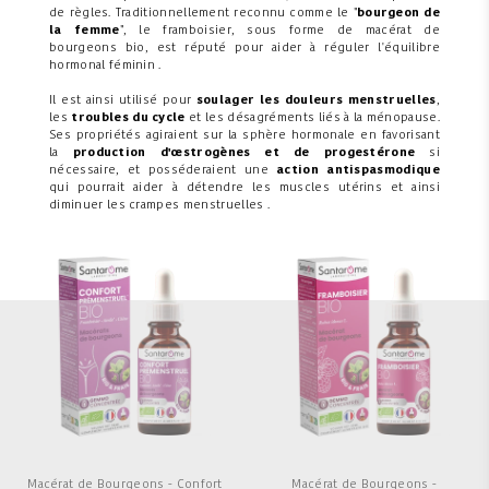
de règles. Traditionnellement reconnu comme le "
bourgeon de
la femme
", le framboisier, sous forme de macérat de
bourgeons bio, est réputé pour aider à réguler l'équilibre
hormonal féminin .
Il est ainsi utilisé pour
soulager les douleurs menstruelles
,
les
troubles du cycle
et les désagréments liés à la ménopause.
Ses propriétés agiraient sur la sphère hormonale en favorisant
la
production d'œstrogènes et de progestérone
si
nécessaire, et posséderaient une
action antispasmodique
qui pourrait aider à détendre les muscles utérins et ainsi
diminuer les crampes menstruelles .
Macérat de Bourgeons - Confort
Macérat de Bourgeons -