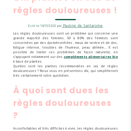
règles douloureuses !
Pauline de Santarome
Ecrit le 14/11/2025 par
Les règles douloureuses sont un problème qui concerne une
grande majorité des femmes. 50 à 80% des femmes sont
concernées par des dysménorrhées : maux de ventre et de dos,
fatigue intense, troubles de l’humeur, peau abîmée… Il est
possible de traiter ces problèmes de façon naturelle, en
s’appuyant notamment sur des
compléments alimentaires bio
à base de plantes.
Quelles sont les plantes recommandées en cas de règles
douloureuses ? Nous vous en présentons dix, qui simplifieront
très certainement votre quotidien.
À quoi sont dues les
règles douloureuses
?
Inconfortables et très difficiles à vivre, les règles douloureuses