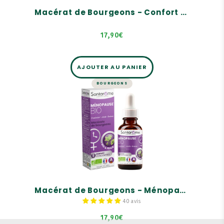
Macérat de Bourgeons - Confort prémenstruel Bio
17,90€
AJOUTER AU PANIER
BOURGEONS
BOURGEONS
Macérat de Bourgeons -
Ménopause Bio
TRI-COMPLEXE de bourgeons Bio : Framboisier,
Airelle, Bouleau.
Le FRAMBOISIER aide à mieux supporter la
période de la ménopause.
Nos bourgeons sont garantis FRAIS, BIO,
SAUVAGES et cueillis à la MAIN en France.
Macérat de Bourgeons - Ménopause Bio
40 avis
17,90€