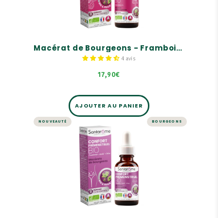
Il fait partie des bases de la gemmo.
Nos bourgeons sont garantis FRAIS, BIO,
SAUVAGES et cueillis à la MAIN en France.
Macérat de Bourgeons - Framboisier Bio
4 avis
17,90€
AJOUTER AU PANIER
NOUVEAUTÉ
BOURGEONS
BOURGEONS
Macérat de Bourgeons -
Confort prémenstruel Bio
Gemmo concentrée
40 ans de savoir-faire
Bourgeons Bio, frais & origine France