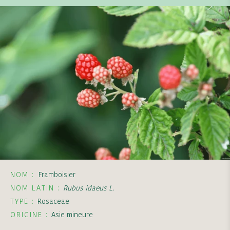
NOM :
Framboisier
NOM LATIN :
Rubus idaeus L.
TYPE :
Rosaceae
ORIGINE :
Asie mineure