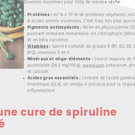
Données moyennes pour 100g de matière sèche :
Protéines :
60 % à 70 % de protéines végétales, incl
8 acides aminés essentiels. C'est trois fois plus que l
Pigments antioxydants :
Riche en phycocyanine (10
puissant stimulant immunitaire, en chlorophylle (détox
et en bêta-carotène.
:
Spectre complet du groupe B (B1, B2, B3, B
Vitamines
B12), vitamines E et K.
Minéraux et oligo-éléments :
Source majeure de f
assimilable (28,5 mg/100g),
, potassium, p
magnésium
et calcium.
Acides gras essentiels :
Contient de l'acide gamma
linolénique (GLA), un oméga-6 précieux pour la régula
inflammatoire.
une cure de spiruline
é