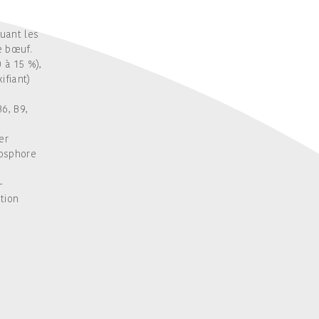
uant les
e bœuf.
 à 15 %),
ifiant)
6, B9,
er
hosphore
-
tion