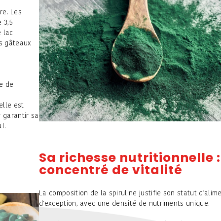
ire. Les
 3,5
e lac
es gâteaux
te de
elle est
 garantir sa
l.
Sa richesse nutritionnelle 
concentré de vitalité
La composition de la spiruline justifie son statut d'alim
d'exception, avec une densité de nutriments unique.