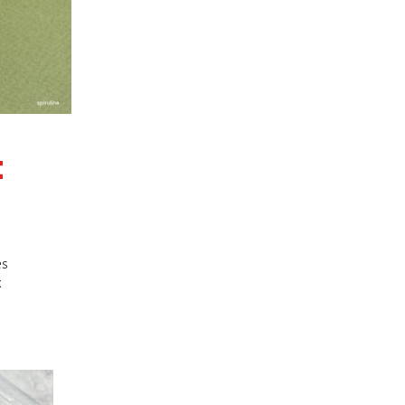
t
es
x