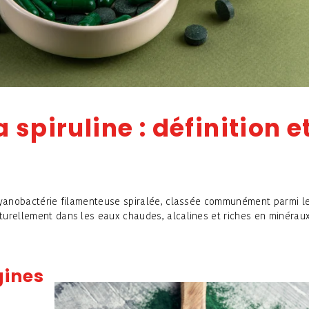
 spiruline : définition e
cyanobactérie filamenteuse spiralée, classée communément parmi l
aturellement dans les eaux chaudes, alcalines et riches en minérau
gines