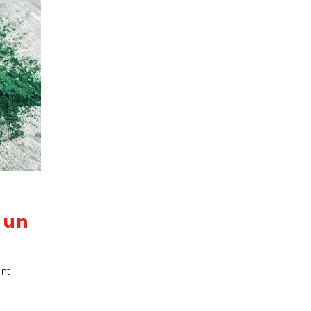
: un
ent