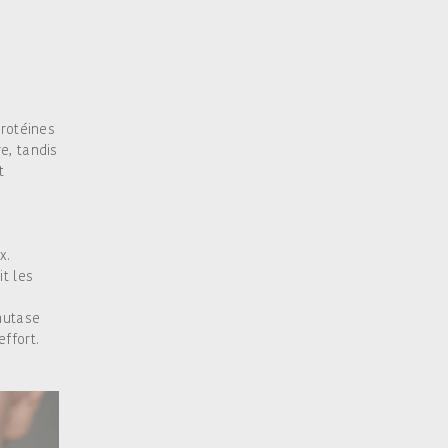
a
protéines
e, tandis
t
x.
t les
mutase
effort.