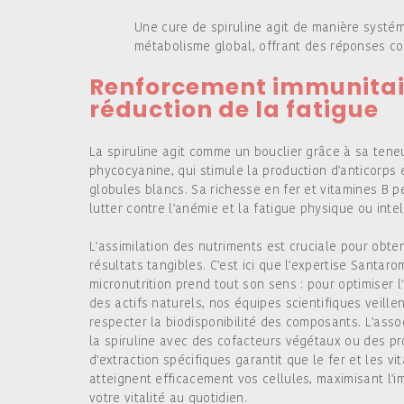
Une cure de spiruline agit de manière systém
métabolisme global, offrant des réponses con
Renforcement immunitai
réduction de la fatigue
La spiruline agit comme un bouclier grâce à sa tene
phycocyanine, qui stimule la production d'anticorps 
globules blancs. Sa richesse en fer et vitamines B p
lutter contre l'anémie et la fatigue physique ou intel
L'assimilation des nutriments est cruciale pour obte
résultats tangibles. C'est ici que l'expertise Santar
micronutrition prend tout son sens : pour optimiser l
des actifs naturels, nos équipes scientifiques veillen
respecter la biodisponibilité des composants. L'asso
la spiruline avec des cofacteurs végétaux ou des p
d'extraction spécifiques garantit que le fer et les vi
atteignent efficacement vos cellules, maximisant l'i
votre vitalité au quotidien.