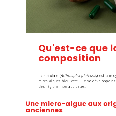
Qu'est-ce que la
composition
La spiruline (
Arthrospira platensis
) est une 
micro-algues bleu-vert. Elle se développe n
des régions intertropicales.
Une micro-algue aux ori
anciennes