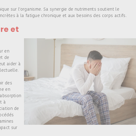
ique sur l'organisme. Sa synergie de nutriments soutient le
crètes à la fatigue chronique et aux besoins des corps actifs.
re et
ur en
et de
eut aider à
lectuelle.
nir des
ome en
'absorption
t à
ciation de
rocédés
tamines
mpact sur