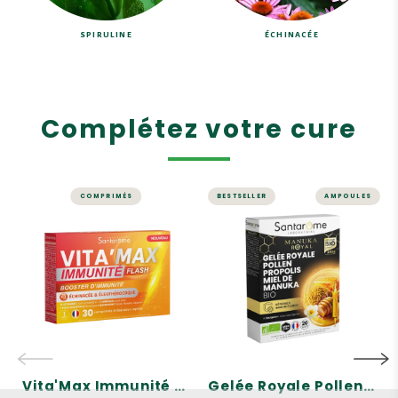
SPIRULINE
ÉCHINACÉE
Complétez votre cure
COMPRIMÉS
BESTSELLER
AMPOULES
ÉNERGIE ET VITALITÉ
IMMUNITÉ
Vita'Max
Gelée Royale
Immunité Flash -
Pollen Propolis
30 comprimés à
Miel de Manuka
libération rapide
Bio - 20 ampoules
Une gamme complète de
Contribue à apporter
tonique, pour adultes,
énergie et vitalité
enfants et senior
Bouclier naturel
Pour renforcer les
défenses immunitaires de
votre organisme
Vita'Max Immunité Flash - 30 comprimés à libération rapide
Gelée Royale Pollen Propolis Miel de Manuka Bio - 20 ampoules