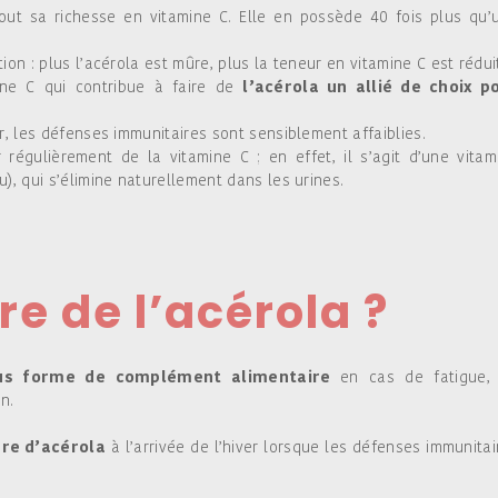
 tout sa richesse en vitamine C. Elle en possède 40 fois plus qu’
tion : plus l’acérola est mûre, plus la teneur en vitamine C est rédui
mine C qui contribue à faire de
l’acérola un allié de choix p
er, les défenses immunitaires sont sensiblement affaiblies.
régulièrement de la vitamine C ; en effet, il s’agit d’une vitam
u), qui s’élimine naturellement dans les urines.
e de l’acérola ?
us forme de complément alimentaire
en cas de fatigue,
n.
ure d’acérola
à l’arrivée de l’hiver lorsque les défenses immunitai