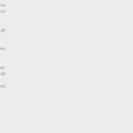
 ou
’un
git
mmo
ue.
 de
met