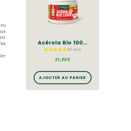
 ou
aux
est
Acérola Bio 1000 - 60 comprimés
ait
83 avis
ler
21,90€
AJOUTER AU PANIER