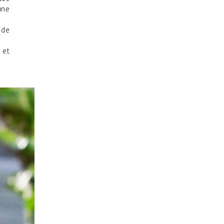
une
 de
 et