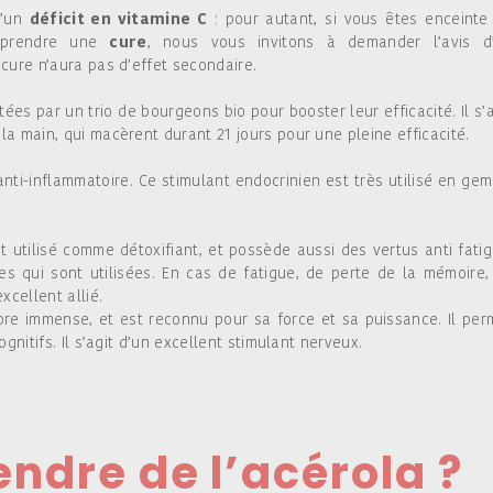
d’un
déficit en vitamine C
; pour autant, si vous êtes enceinte
reprendre une
cure
, nous vous invitons à demander l’avis d
 cure n’aura pas d’effet secondaire.
s par un trio de bourgeons bio pour booster leur efficacité. Il s’a
la main, qui macèrent durant 21 jours pour une pleine efficacité.
nti-inflammatoire. Ce stimulant endocrinien est très utilisé en ge
utilisé comme détoxifiant, et possède aussi des vertus anti fatig
s qui sont utilisées. En cas de fatigue, de perte de la mémoire,
cellent allié.
re immense, et est reconnu pour sa force et sa puissance. Il per
ognitifs. Il s’agit d’un excellent stimulant nerveux.
dre de l’acérola ?