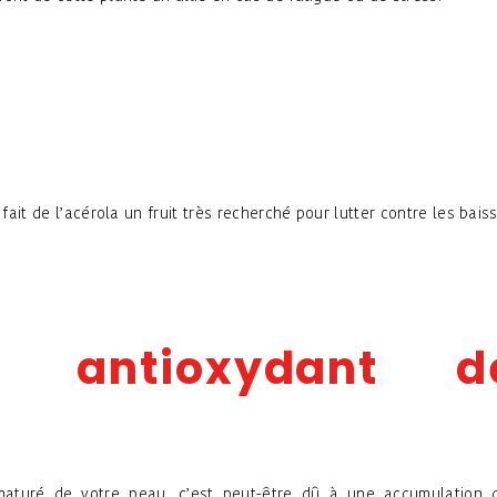
 fait de l’acérola un fruit très recherché pour lutter contre les bais
r antioxydant d
ématuré de votre peau, c’est peut-être dû à une accumulation 