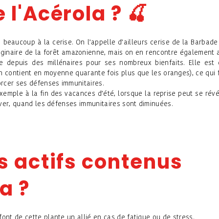
 l'Acérola ?
🍒
 beaucoup à la cerise. On l’appelle d’ailleurs cerise de la Barbade
originaire de la forêt amazonienne, mais on en rencontre également 
sée depuis des millénaires pour ses nombreux bienfaits. Elle est 
en contient en moyenne quarante fois plus que les oranges), ce qui f
orcer ses défenses immunitaires.
xemple à la fin des vacances d’été, lorsque la reprise peut se révé
hiver, quand les défenses immunitaires sont diminuées.
s actifs contenus
a ?
font de cette plante un allié en cas de fatigue ou de stress.