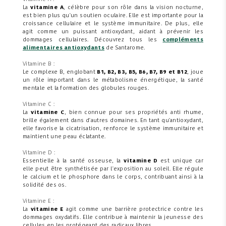
La
vitamine A
, célèbre pour son rôle dans la vision nocturne,
est bien plus qu'un soutien oculaire. Elle est importante pour la
croissance cellulaire et le système immunitaire. De plus, elle
agit comme un puissant antioxydant, aidant à prévenir les
dommages cellulaires. Découvrez tous les
compléments
alimentaires antioxydants
de Santarome.
Vitamine B :
Le complexe B, englobant
B1, B2, B3, B5, B6, B7, B9 et B12
, joue
un rôle important dans le métabolisme énergétique, la santé
mentale et la formation des globules rouges.
Vitamine C :
La
vitamine C
, bien connue pour ses propriétés anti rhume,
brille également dans d'autres domaines. En tant qu'antioxydant,
elle favorise la cicatrisation, renforce le système immunitaire et
maintient une peau éclatante.
Vitamine D :
Essentielle à la santé osseuse, la
vitamine D
est unique car
elle peut être synthétisée par l'exposition au soleil. Elle régule
le calcium et le phosphore dans le corps, contribuant ainsi à la
solidité des os.
Vitamine E :
La
vitamine E
agit comme une barrière protectrice contre les
dommages oxydatifs. Elle contribue à maintenir la jeunesse des
cellules en les protégeant des radicaux libres.