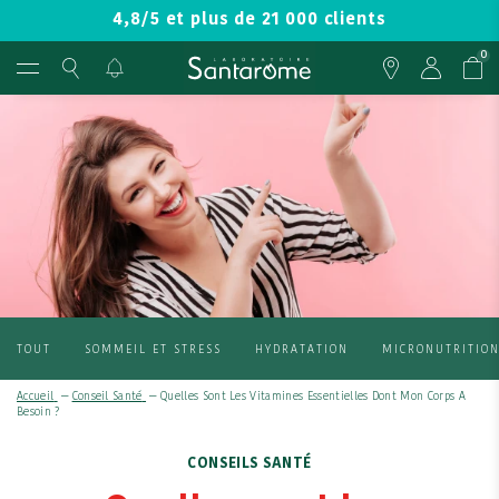
4,8/5 et plus de 21 000 clients
0
TOUT
SOMMEIL ET STRESS
HYDRATATION
MICRONUTRITIO
Accueil
—
Conseil Santé
—
Quelles Sont Les Vitamines Essentielles Dont Mon Corps A
Besoin ?
CONSEILS SANTÉ