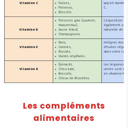
Vitamine C
Fraises,
apport maximal 
Poivrons,
C.
Brocolis.
Poissons gras (saumon,
L'exposition au 
maquereau),
également une
Vitamine D
Jaune d'œuf,
naturelle de vi
Champignons.
Noix,
Intégrez des s
Vitamine E
Graines,
d'huiles végéta
Avocats,
dans votre cuis
Huiles végétales.
Épinards,
Les légumes à f
Vitamine K
Chou kale,
vertes sont so
Brocolis,
en vitamine K.
Choux de Bruxelles.
Les compléments
alimentaires