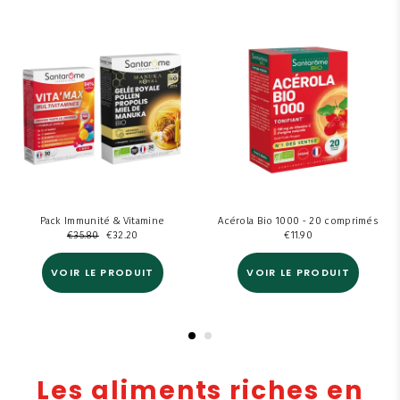
Pack Immunité & Vitamine
Acérola Bio 1000 - 20 comprimés
€
35.80
€
32.20
€
11.90
VOIR LE PRODUIT
VOIR LE PRODUIT
Les aliments riches en