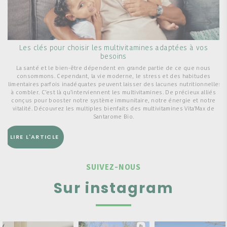
Les clés pour choisir les multivitamines adaptées à vos
besoins
q
La santé et le bien-être dépendent en grande partie de ce que nous
consommons. Cependant, la vie moderne, le stress et des habitudes
alimentaires parfois inadéquates peuvent laisser des lacunes nutritionnelles
à combler. C’est là qu’interviennent les multivitamines. De précieux alliés
conçus pour booster notre système immunitaire, notre énergie et notre
vitalité. Découvrez les multiples bienfaits des multivitamines Vita’Max de
Santarome Bio.
LIRE L'ARTICLE
SUIVEZ-NOUS
Sur instagram