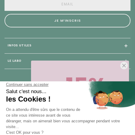
JE M’INSCRIS
INFOS UTILES
LE LABO
-15%
25 rue du Général Foy
75 008 Paris
Sur votre première commande,
en ce
moment
! Désinscription en 1 clic, à
tout moment.
NOUS CONTACTER