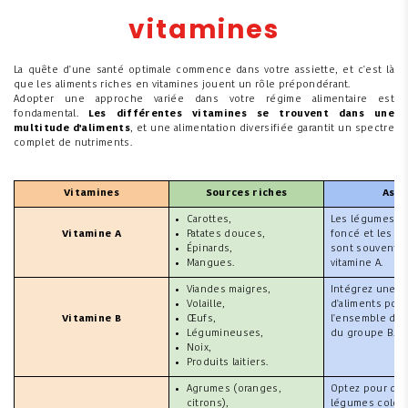
vitamines
La quête d'une santé optimale commence dans votre assiette, et c'est là
que les aliments riches en vitamines jouent un rôle prépondérant.
Adopter une approche variée dans votre régime alimentaire est
fondamental.
Les différentes vitamines se trouvent dans une
multitude d'aliments
, et une alimentation diversifiée garantit un spectre
complet de nutriments.
Vitamines
Sources riches
Astu
Carottes,
Les légumes à f
Vitamine A
Patates douces,
foncé et les fr
Épinards,
sont souvent r
Mangues.
vitamine A.
Viandes maigres,
Intégrez une va
Volaille,
d'aliments pour
Vitamine B
Œufs,
l'ensemble des
Légumineuses,
du groupe B.
Noix,
Produits laitiers.
Agrumes (oranges,
Optez pour des 
citrons),
légumes color