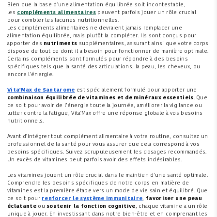
Bien que la base d'une alimentation équilibrée soit incontestable,
les
compléments alimentaires
peuvent parfois jouer un rôle crucial
pour combler les lacunes nutritionnelles.
Les compléments alimentaires ne devraient jamais remplacer une
alimentation équilibrée, mais plutôt la compléter. Ils sont conçus pour
apporter des
nutriments
supplémentaires, assurant ainsi que votre corps
dispose de tout ce dont il a besoin pour fonctionner de manière optimale.
Certains compléments sont formulés pour répondre à des besoins
spécifiques tels que la santé des articulations, la peau, les cheveux, ou
encore l'énergie.
Vita'Max de Santarome
est spécialement formulé pour apporter une
combinaison équilibrée de vitamines et de minéraux essentiels
. Que
ce soit pour avoir de l’énergie toute la journée, améliorer la vigilance ou
lutter contre la fatigue, Vita'Max offre une réponse globale à vos besoins
nutritionnels.
Avant d'intégrer tout complément alimentaire à votre routine, consultez un
professionnel de la santé pour vous assurer que cela correspond à vos
besoins spécifiques. Suivez scrupuleusement les dosages recommandés.
Un excès de vitamines peut parfois avoir des effets indésirables.
Les vitamines jouent un rôle crucial dans le maintien d'une santé optimale.
Comprendre les besoins spécifiques de notre corps en matière de
vitamines est la première étape vers un mode de vie sain et équilibré. Que
ce soit pour
renforcer le système immunitaire
,
favoriser une peau
éclatante
ou
soutenir la fonction cognitive
, chaque vitamine a un rôle
unique à jouer. En investissant dans notre bien-être et en comprenant les