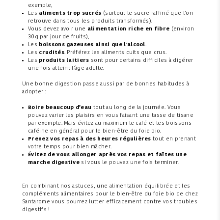
exemple,
Les
aliments trop sucrés
(surtout le sucre raffiné que l’on
retrouve dans tous les produits transformés).
Vous devez avoir une
alimentation riche en fibre
(environ
30g par jour de fruits),
Les
boissons gazeuses ainsi que l'alcool
.
Les
crudités
. Préférez les aliments cuits que crus.
Les
produits laitiers
sont pour certains difficiles à digérer
une fois atteint l’âge adulte.
Une bonne digestion passe aussi par de bonnes habitudes à
adopter :
Boire beaucoup d’eau
tout au long de la journée. Vous
pouvez varier les plaisirs en vous faisant une tasse de tisane
par exemple. Mais évitez au maximum le café et les boissons
caféine en général pour le bien-être du foie bio.
Prenez vos repas à des heures régulières
tout en prenant
votre temps pour bien mâcher.
Évitez de vous allonger après vos repas et faîtes une
marche digestive
si vous le pouvez une fois terminer.
En combinant nos astuces, une alimentation équilibrée et les
compléments alimentaires pour le bien-être du foie bio de chez
Santarome vous pourrez lutter efficacement contre vos troubles
digestifs !