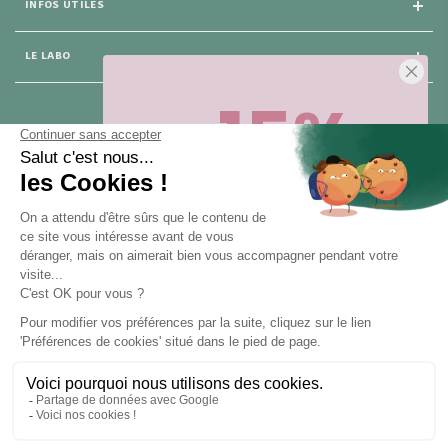
INFOS UTILES
LE LABO
-15%
25 rue du Général Foy
75 008 Paris
Sur votre première commande,
en ce
moment
! Désinscription en 1 clic, à
tout moment.
NOUS CONTACTER
Pour toute question, contactez nous (réponse sous 24h du lundi au
vendredi de 9h à 18h) :
Obtenir -15%
hello@santarome.fr
WhatsApp +33 6 51 77 48 87
et
(message)
En vous abonnant, vous acceptez de recevoir des communications