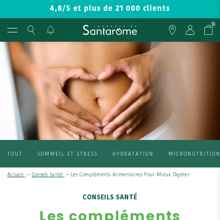
4,8/5 et plus de 21 000 clients
0
TOUT
SOMMEIL ET STRESS
HYDRATATION
MICRONUTRITIO
Accueil
—
Conseil Santé
—
Les Compléments Alimentaires Pour Mieux Digérer
CONSEILS SANTÉ
Les compléments