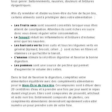
tous genre : ballonnements, nausées, douleurs et brûlures
épigastriques.
Afin d’y remédier et d’aider au bien-être du foie de façon bio,
certains aliments sont à privilégier dans votre alimentation :
Les fruits secs
sont souvent conseillés lorsque vous êtes
atteint de constipation. Attention ils sont riches en sucre
donc vous devez réguler votre consommation.
Le
fenouil
réduit les inflammations et brûlures d'estomac
ainsi que les nausées.
Les haricots verts
bien cuits et tous les légumes verts en
général (épinard, brocoli, céleri …) sont riches en fibres et
vitamines ce qui facilite le transit.
L’ananas
stimule la sécrétion digestive et favorise la bonne
digestion.
Les pommes
sont une source de pectine qui permet
d’augmenter le volume des selles.
Dans le but de favoriser la digestion, complétez votre
alimentation équilibrée avec des compléments alimentaires
pour le
Bien-Être du Foie Bio
. Ces ampoules sont à diluer dans
20 centilitres d’eau et à prendre une fois par jour avant le repas
durant vingt jours. Elles sont composées de pissenlit, artichaut
et radis noir bio. Entièrement composés de plantes, ces
compléments alimentaires deviendront rapidement votre allié
numéro un pour prendre soin de votre foie.