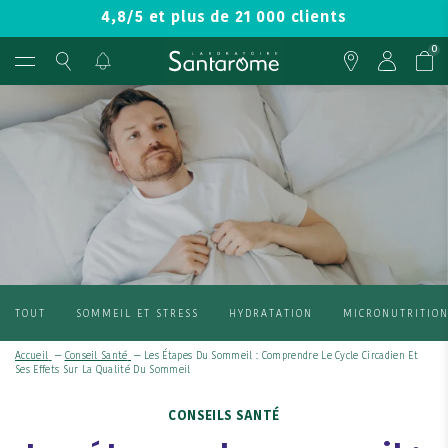
4,8/5 et plus de 21 000 clients
0
TOUT
SOMMEIL ET STRESS
HYDRATATION
MICRONUTRITIO
Accueil
—
Conseil Santé
—
Les Étapes Du Sommeil : Comprendre Le Cycle Circadien Et
Ses Effets Sur La Qualité Du Sommeil
CONSEILS SANTÉ