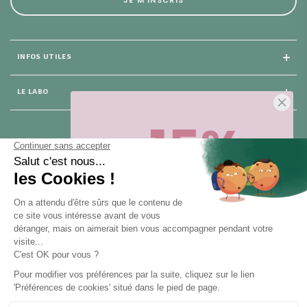
INFOS UTILES
LE LABO
-15%
25 rue du Général Foy
75 008 Paris
Sur votre première commande,
en ce
moment
! Désinscription en 1 clic, à
tout moment.
NOUS CONTACTER
Pour toute question, contactez nous (réponse sous 24h du lundi au