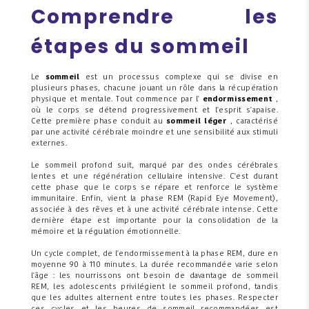
Comprendre les
étapes du sommeil
Le
sommeil
est un processus complexe qui se divise en
plusieurs phases, chacune jouant un rôle dans la récupération
physique et mentale. Tout commence par l'
endormissement
,
où le corps se détend progressivement et l'esprit s'apaise.
Cette première phase conduit au
sommeil léger
, caractérisé
par une activité cérébrale moindre et une sensibilité aux stimuli
externes.
Le sommeil profond suit, marqué par des ondes cérébrales
lentes et une régénération cellulaire intensive. C'est durant
cette phase que le corps se répare et renforce le système
immunitaire. Enfin, vient la phase REM (Rapid Eye Movement),
associée à des rêves et à une activité cérébrale intense. Cette
dernière étape est importante pour la consolidation de la
mémoire et la régulation émotionnelle.
Un cycle complet, de l'endormissement à la phase REM, dure en
moyenne 90 à 110 minutes. La durée recommandée varie selon
l'âge : les nourrissons ont besoin de davantage de sommeil
REM, les adolescents privilégient le sommeil profond, tandis
que les adultes alternent entre toutes les phases. Respecter