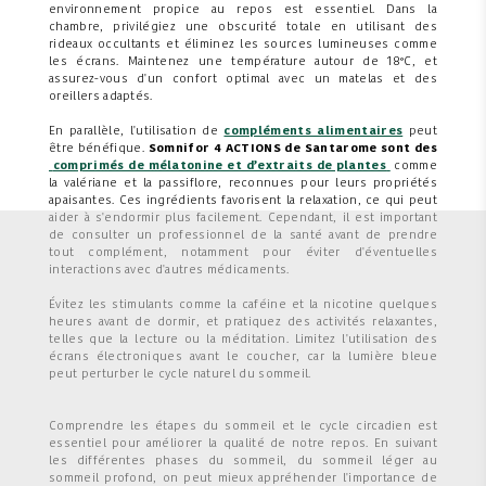
environnement propice au repos est essentiel. Dans la
chambre, privilégiez une obscurité totale en utilisant des
rideaux occultants et éliminez les sources lumineuses comme
les écrans. Maintenez une température autour de 18°C, et
assurez-vous d'un confort optimal avec un matelas et des
oreillers adaptés.
En parallèle, l'utilisation de
compléments alimentaires
peut
être bénéfique.
Somnifor 4 ACTIONS de Santarome sont des
comprimés de mélatonine et d’extraits de plantes
comme
la valériane et la passiflore, reconnues pour leurs propriétés
apaisantes. Ces ingrédients favorisent la relaxation, ce qui peut
aider à s'endormir plus facilement. Cependant, il est important
de consulter un professionnel de la santé avant de prendre
tout complément, notamment pour éviter d'éventuelles
interactions avec d'autres médicaments.
Évitez les stimulants comme la caféine et la nicotine quelques
heures avant de dormir, et pratiquez des activités relaxantes,
telles que la lecture ou la méditation. Limitez l'utilisation des
écrans électroniques avant le coucher, car la lumière bleue
peut perturber le cycle naturel du sommeil.
Comprendre les étapes du sommeil et le cycle circadien est
essentiel pour améliorer la qualité de notre repos. En suivant
les différentes phases du sommeil, du sommeil léger au
sommeil profond, on peut mieux appréhender l'importance de