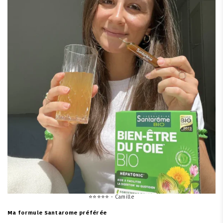
⭐
⭐
⭐
⭐
⭐ - Camille
Ma formule Santarome préférée