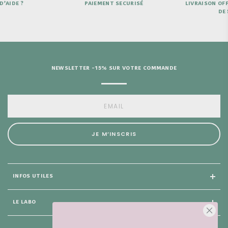
D’AIDE ?
PAIEMENT SECURISÉ
LIVRAISON OFF
DE 
NEWSLETTER -15% SUR VOTRE COMMANDE
JE M’INSCRIS
INFOS UTILES
LE LABO