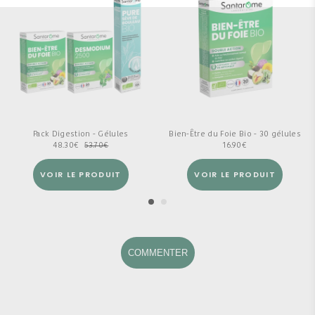
Pack Digestion - Gélules
Bien-Être du Foie Bio - 30 gélules
48.30
€
53.70
€
16.90
€
VOIR LE PRODUIT
VOIR LE PRODUIT
COMMENTER