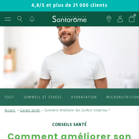
4,8/5 et plus de 21 000 clients
0
TOUT
SOMMEIL ET STRESS
HYDRATATION
MICRONUTRITIO
Accueil
—
Conseil Santé
—
Comment Améliorer Son Confort Intestinal ?
CONSEILS SANTÉ
Comment améliorer son