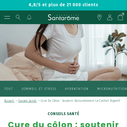
4,8/5 et plus de 21 000 clients
0
TOUT
SOMMEIL ET STRESS
HYDRATATION
MICRONUTRITIO
Accueil
—
Conseil Santé
—
Cure Du Côlon : Soutenir Naturellement Le Confort Digestif
CONSEILS SANTÉ
Cure du côlon : soutenir