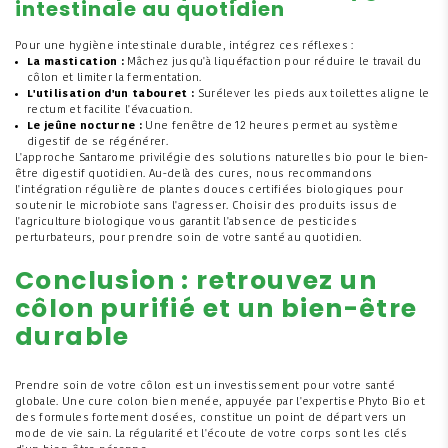
intestinale au quotidien
Pour une hygiène intestinale durable, intégrez ces réflexes :
La mastication :
Mâchez jusqu'à liquéfaction pour réduire le travail du
côlon et limiter la fermentation.
L'utilisation d'un tabouret :
Surélever les pieds aux toilettes aligne le
rectum et facilite l'évacuation.
Le jeûne nocturne :
Une fenêtre de 12 heures permet au système
digestif de se régénérer.
L'approche Santarome privilégie des solutions naturelles bio pour le bien-
être digestif quotidien. Au-delà des cures, nous recommandons
l'intégration régulière de plantes douces certifiées biologiques pour
soutenir le microbiote sans l'agresser. Choisir des produits issus de
l'agriculture biologique vous garantit l'absence de pesticides
perturbateurs, pour prendre soin de votre santé au quotidien.
Conclusion : retrouvez un
côlon purifié et un bien-être
durable
Prendre soin de votre côlon est un investissement pour votre santé
globale. Une cure colon bien menée, appuyée par l'expertise Phyto Bio et
des formules fortement dosées, constitue un point de départ vers un
mode de vie sain. La régularité et l'écoute de votre corps sont les clés