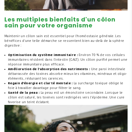
Les multiples bienfaits d'un côlon
sain pour votre organisme
Maintenir un côlon sain est essentiel pour l'homéostasie générale. Les
bénéfices d'une telle démarche se ressentent bien au-delà de la sphère
digestive :
Optimisation du système immunitaire :
Environ 70 % de vos cellules
immunitaires résident dans l'intestin (GALT). Un côlon purifié permet une
réponse immunitaire plus efficace.
Amélioration de l'absorption des nutriments :
Une paroi intestinale
débarrassée des toxines absorbe mieux les vitamines, minéraux et oligo-
éléments, réduisant les carences.
Regain d'énergie et clarté mentale :
La surcharge toxique oblige le
foie à travailler davantage pour filtrer le sang.
Santé de la peau :
La peau est un émonctoire secondaire. Lorsque le
côlon est saturé, les toxines sont redirigées vers l'épiderme. Une cure
favorise un teint éclatant.