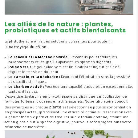
Les alliés de la nature : plantes,
probiotiques et actifs bienfaisants
La phytothérapie offre des solutions puissantes pour soutenir
nettoyage du côlon
le
.
Le Fenouil et la Menthe Poivrée :
Reconnus pour réduire les
ballonnements et les gaz, ils apaisent les spasmes digestifs.
L'Aloe Vera :
Le gel d'aloe vera est un cicatrisant majeur et aide à
réguler le transit en douceur.
Le Tamarin et la Rhubarbe :
Favorisent l'élimination sans l'agressivité
des laxatifs chimiques.
Le Charbon Activé :
Possède une capacité d'adsorption exceptionnelle,
capturant les gaz.
L'expertise Santarome en phytothérapie se distingue par l'utilisation de
formules fortement dosées en actifs naturels. Notre laboratoire conçoit
plante
des synergies où chaque
est sélectionnée pour sa concentration
en principes actifs, garantissant une efficacité optimale. L'association avec
la gemmothérapie permet de travailler sur le terrain profond, offrant une
action globale sur la sphère digestive, pour vous accompagner dans votre
démarche de bien-être.