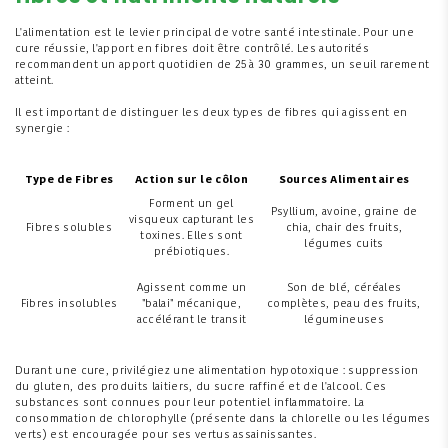
L'alimentation est le levier principal de votre santé intestinale. Pour une
cure réussie, l'apport en fibres doit être contrôlé. Les autorités
recommandent un apport quotidien de 25 à 30 grammes, un seuil rarement
atteint.
Il est important de distinguer les deux types de fibres qui agissent en
synergie :
Type de Fibres
Action sur le côlon
Sources Alimentaires
Forment un gel
Psyllium, avoine, graine de
visqueux capturant les
Fibres solubles
chia, chair des fruits,
toxines. Elles sont
légumes cuits
prébiotiques.
Agissent comme un
Son de blé, céréales
Fibres insolubles
"balai" mécanique,
complètes, peau des fruits,
accélérant le transit
légumineuses
Durant une cure, privilégiez une alimentation hypotoxique : suppression
du gluten, des produits laitiers, du sucre raffiné et de l'alcool. Ces
substances sont connues pour leur potentiel inflammatoire. La
consommation de chlorophylle (présente dans la chlorelle ou les légumes
verts) est encouragée pour ses vertus assainissantes.