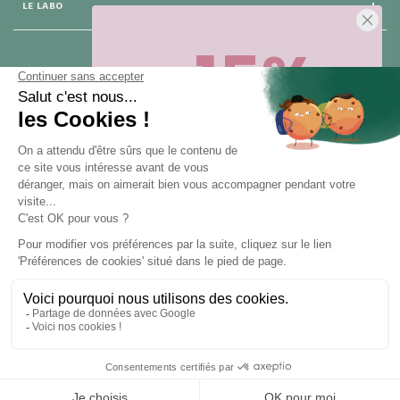
LE LABO
-15%
25 rue du Général Foy
75 008 Paris
Sur votre première commande,
en ce
moment
! Désinscription en 1 clic, à
tout moment.
NOUS CONTACTER
Pour toute question, contactez nous (réponse sous 24h du lundi au
vendredi de 9h à 18h) :
Obtenir -15%
hello@santarome.fr
WhatsApp +33 6 51 77 48 87
et
(message)
En vous abonnant, vous acceptez de recevoir des communications
marketing de notre part. Pour vous désinscrire, cliquez sur le lien de
désinscription en bas de nos e-mails.
SANTAROME® 2015 - 2025 - TOUS DROITS RÉSERVÉS - LET'S CLIC