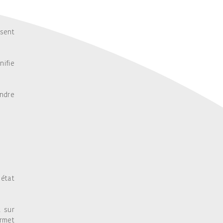
sent
nifie
endre
’état
t sur
ermet