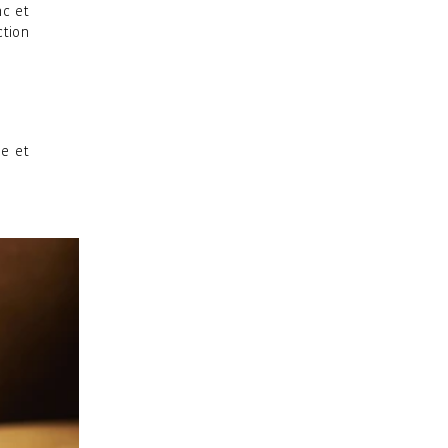
nc et
ction
re et