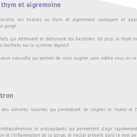
u thym et aigremoine
porelle, les tisanes au thym et aigremoine soulagent et apai
de gorge.
its qui atténuent et détruisent les bactéries. De plus, le thym to
s bienfaits sur le système digestif.
olution naturelle qui permet de vous soigner sans même vous en r
itron
t des aliments naturels qui permettent de soigner le rhume et l
antibactériennes et antioxydants qui permettent d’agir rapidemen
ation et l’inflammation de la gorge, le nectar présent dans le miel p