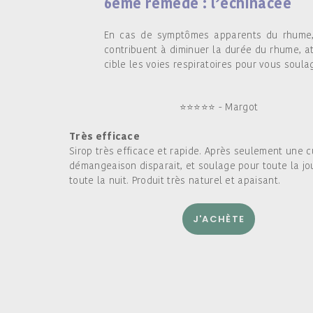
6ème remède : l’échinacée
En cas de symptômes apparents du rhume,
contribuent à diminuer la durée du rhume, a
cible les voies respiratoires pour vous soula
⭐
⭐
⭐
⭐
⭐ - Margot
Très efficace
Sirop très efficace et rapide. Après seulement une cu
démangeaison disparait, et soulage pour toute la j
toute la nuit. Produit très naturel et apaisant.
J'ACHÈTE