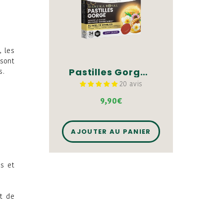
, les
 sont
Pastilles Gorge au miel de Manuka
s.
20 avis
9,90€
AJOUTER AU PANIER
us et
et de