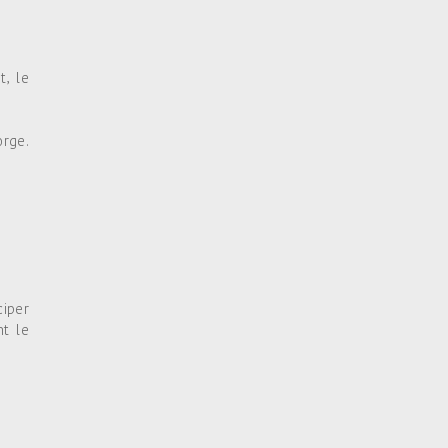
t, le
rge.
ciper
nt le