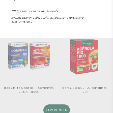
1OMS, Carences en micronutriments
2Hardy, Vitamin, 2004, DOI:https://doi.org/10.1016/S0140-
6736(04)16703-2
Pack Vitalité & sommeil - Comprimés
Acérola Bio 1000 - 20 comprimés
28.60
€
31.80
€
11.90
€
COMMENTER