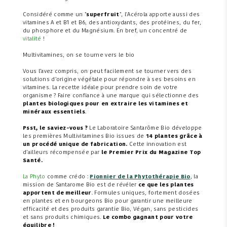
Considéré comme un "
superfruit
", l'Acérola apporte aussi des
vitamines A et B1 et B6, des antioxydants, des protéines, du fer,
du phosphore et du Magnésium. En bref, un concentré de
vitalité
!
Multivitamines, on se tourne vers le bio
Vous l’avez compris, on peut facilement se tourner vers des
solutions d’origine végétale pour répondre à ses besoins en
vitamines. La recette idéale pour prendre soin de votre
organisme ? Faire confiance à une marque qui sélectionne des
plantes biologiques pour en extraire les vitamines et
minéraux essentiels
.
Psst, le saviez-vous ?
Le Laboratoire Santarôme Bio développe
les premières Multivitamines Bio issues de
14 plantes grâce à
un procédé unique de fabrication.
Cette innovation est
d’ailleurs récompensée par
le Premier Prix du Magazine Top
Santé.
La Phyto
comme crédo :
Pionnier de la Phytothérapie Bio
, la
mission de Santarome Bio est de révéler
ce que les plantes
apportent de meilleur
. Formules uniques, fortement dosées
en plantes et en bourgeons Bio pour garantir une meilleure
efficacité et des produits garantie Bio, Végan, sans pesticides
et sans produits chimiques.
Le combo gagnant pour votre
équilibre !