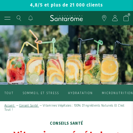
4,8/5 et plus de 21 000 clients
0
TOUT
SOMMEIL ET STRESS
HYDRATATION
MICRONUTRITIO
Accueil
—
Conseil Santé
—
Vitamines Végétales : 100% D’ingrédients Naturels Et C’est
Tout !
CONSEILS SANTÉ