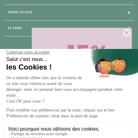
INFOS UTILES
LE LABO
-15%
25 rue du Général Foy
75 008 Paris
Sur votre première commande,
en ce
moment
! Désinscription en 1 clic, à
tout moment.
NOUS CONTACTER
Pour toute question, contactez nous (réponse sous 24h du lundi au
vendredi de 9h à 18h) :
Obtenir -15%
hello@santarome.fr
WhatsApp +33 6 51 77 48 87
et