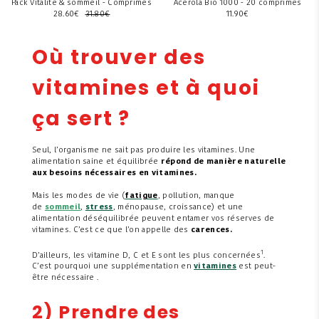
Pack Vitalité & sommeil - Comprimés
Acérola Bio 1000 - 20 comprimés
28.60
€
31.80
€
11.90
€
Où trouver des
vitamines et à quoi
ça sert ?
Seul, l’organisme ne sait pas produire les vitamines. Une
alimentation saine et équilibrée
répond de manière naturelle
aux besoins nécessaires en vitamines.
Mais les modes de vie (
fatigue
, pollution, manque
de
sommeil
,
stress
, ménopause, croissance) et une
alimentation déséquilibrée peuvent entamer vos réserves de
vitamines. C’est ce que l’on appelle des
carences.
1
D’ailleurs, les vitamine D, C et E sont les plus concernées
.
C’est pourquoi une supplémentation en
vitamines
est peut-
être nécessaire .
2) Prendre des