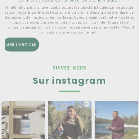
Comment trouver ou retrouver sa pleine vitalité ?
Par définition, la vitalité englobe toutes les caractéristiques par lesquelles
se manifeste la vie. Elle est également synonyme d’énergie et d’endurance.
Cependant, de nos jours, de nombreux facteurs diminuent notre vitalité et
nous nous plaignons souvent de « coups de mou », de fatigue et de
l
manque d’énergie. Comment trouver ou retrouver sa pleine vitalité ? Voici 4
conseils à suivre dès maintenant !
LIRE L'ARTICLE
SUIVEZ-NOUS
Sur instagram