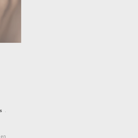
s
.
 en