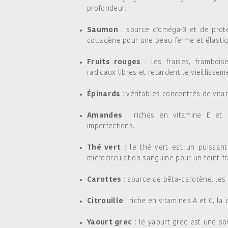
profondeur.
Saumon
: source d'oméga-3 et de proté
collagène pour une peau ferme et élastiq
Fruits rouges
: les fraises, framboise
radicaux libres et retardent le vieillisse
Épinards
: véritables concentrés de vita
Amandes
: riches en vitamine E et e
imperfections.
Thé vert
: le thé vert est un puissant
microcirculation sanguine pour un teint fr
Carottes
: source de bêta-carotène, les c
Citrouille
: riche en vitamines A et C, la c
Yaourt grec
: le yaourt grec est une sou