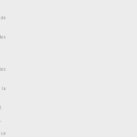
 de
des
les
 la
é.
.
 ce