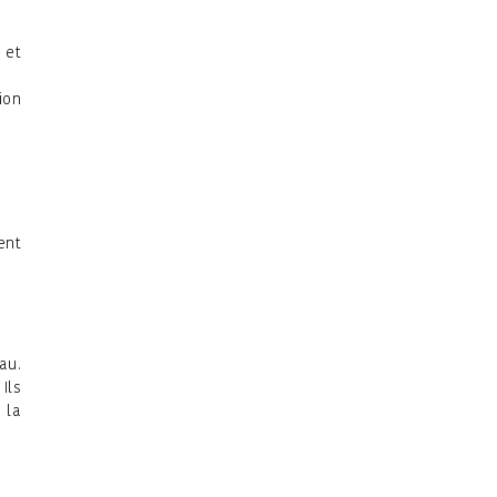
 et
ion
ent
au.
Ils
 la