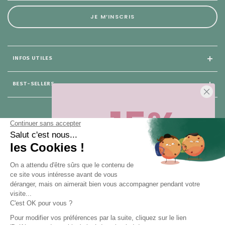
JE M’INSCRIS
INFOS UTILES
BEST-SELLERS
-15%
25 rue du Général Foy
75 008 Paris
Sur votre première commande,
en ce
moment
! Désinscription en 1 clic, à
tout moment.
NOUS CONTACTER