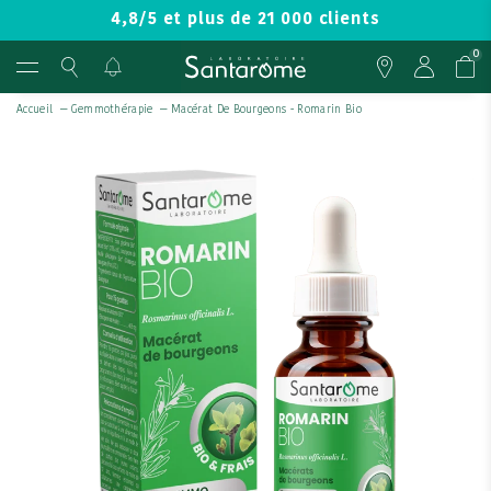
4,8/5 et plus de 21 000 clients
0
Accueil
—
Gemmothérapie
—
Macérat De Bourgeons - Romarin Bio