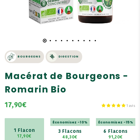
BOURGEONS
DIGESTION
Macérat de Bourgeons -
Romarin Bio
17,90€
1 avis
Économisez -10%
Économisez -15%
1 Flacon
3 Flacons
6 Flacons
17,90€
48,30€
91,20€