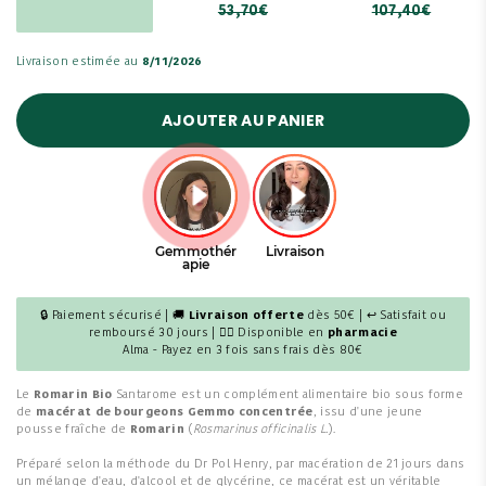
53,70€
107,40€
Livraison estimée au
8/11/2026
AJOUTER AU PANIER
🔒 Paiement sécurisé | 🚚
Livraison offerte
dès 50€ | ↩ Satisfait ou
remboursé 30 jours | 👩‍⚕️ Disponible en
pharmacie
Alma - Payez en 3 fois sans frais dès 80€
Le
Romarin Bio
Santarome est un complément alimentaire bio sous forme
de
macérat de bourgeons Gemmo concentrée
, issu d'une jeune
pousse fraîche de
Romarin
(
Rosmarinus officinalis L.
).
Préparé selon la méthode du Dr Pol Henry, par macération de 21 jours dans
un mélange d'eau, d'alcool et de glycérine, ce macérat est un véritable