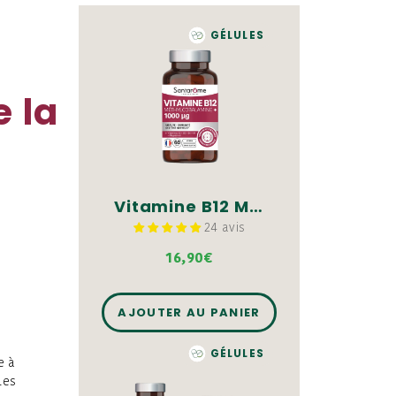
GÉLULES
e la
Vitamine B12 Méthylcobalamine + 1000 µg - 60 gélules
24 avis
16,90€
AJOUTER AU PANIER
GÉLULES
e à
les