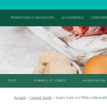
PROMOTIONS ET NOUVEAUTÉS
LES ESSENTIELS
COMPLÉME
TOUT
SOMMEIL ET STRESS
HYDRATATION
Accueil
—
Conseil Santé
—
Quels Sont Les Effets Indésira