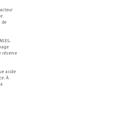
facteur
ue
n de
ANSES,
ckage
e réserve
que acide
ce. À
la