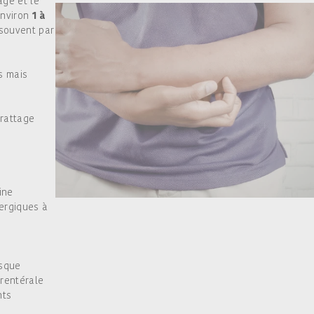
age et le
environ
1 à
 souvent par
s mais
rattage
ine
ergiques à
isque
arentérale
nts