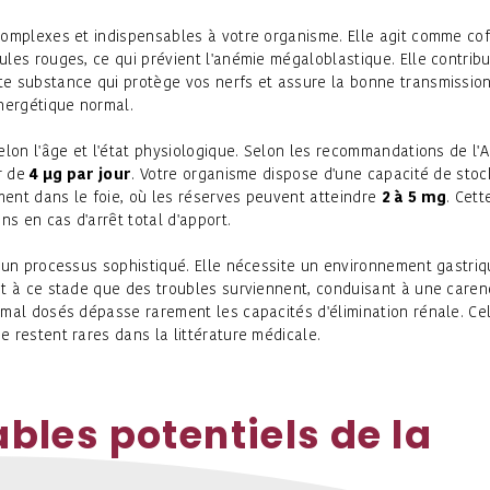
 complexes et indispensables à votre organisme. Elle agit comme co
ules rouges, ce qui prévient l'anémie mégaloblastique. Elle contrib
te substance qui protège vos nerfs et assure la bonne transmissio
énergétique normal.
elon l'âge et l'état physiologique. Selon les recommandations de l'
ur de
4 µg par jour
. Votre organisme dispose d'une capacité de sto
ment dans le foie, où les réserves peuvent atteindre
2 à 5 mg
. Cett
s en cas d'arrêt total d'apport.
s un processus sophistiqué. Elle nécessite un environnement gastri
nt à ce stade que des troubles surviennent, conduisant à une caren
 mal dosés dépasse rarement les capacités d'élimination rénale. Ce
e restent rares dans la littérature médicale.
ables potentiels de la