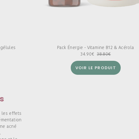
 gélules
Pack Énergie - Vitamine B12 & Acérola
34.90
€
38.80
€
VOIR LE PRODUIT
s
 les effets
émentation
une acné
,