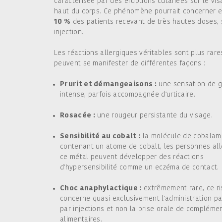
caractérisée par des éruptions cutanées sur le vis
haut du corps. Ce phénomène pourrait concerner 
10 %
des patients recevant de très hautes doses,
injection.
Les réactions allergiques véritables sont plus rare
peuvent se manifester de différentes façons :
Prurit et démangeaisons :
une sensation de g
intense, parfois accompagnée d'urticaire.
Rosacée :
une rougeur persistante du visage.
Sensibilité au cobalt :
la molécule de cobalam
contenant un atome de cobalt, les personnes all
ce métal peuvent développer des réactions
d'hypersensibilité comme un eczéma de contact.
Choc anaphylactique :
extrêmement rare, ce r
concerne quasi exclusivement l'administration p
par injections et non la prise orale de compléme
alimentaires.